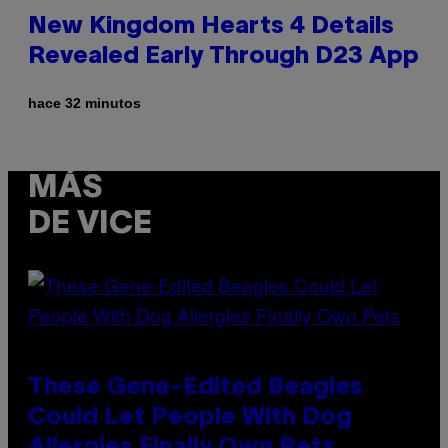
New Kingdom Hearts 4 Details
Revealed Early Through D23 App
hace 32 minutos
MÁS
DE VICE
These Gene-Edited Beagles
Could Let People With Dog
Allergies Finally Own Pets