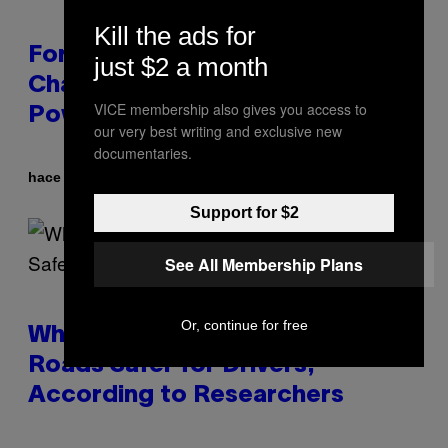
Kill the ads for
Fortnite Sprites Are Returning in
just $2 a month
Chapter 7 Season 4 With New
VICE membership also gives you access to
Powers
our very best writing and exclusive new
documentaries.
Por
hace 18 minutos
Brent Koepp
Support for $2
See All Membership Plans
Or, continue for free
Why Mountain Lions Could Make
Roads Safer for Drivers,
According to Researchers