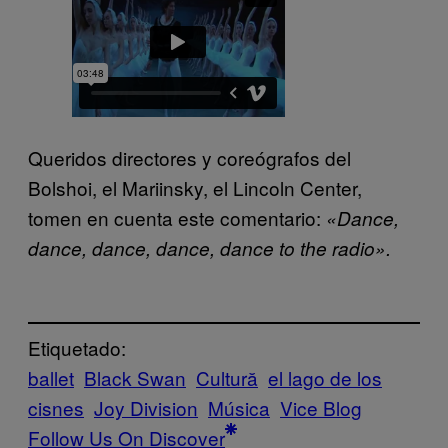
Queridos directores y coreógrafos del
Bolshoi, el Mariinsky, el Lincoln Center,
tomen en cuenta este comentario:
«Dance,
dance, dance, dance, dance to the radio».
Etiquetado:
ballet
Black Swan
Cultură
el lago de los
cisnes
Joy Division
Música
Vice Blog
Follow Us On Discover