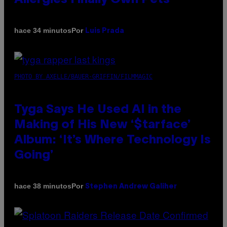
Por
hace 34 minutos
Luis Prada
PHOTO BY AXELLE/BAUER-GRIFFIN/FILMMAGIC
Tyga Says He Used AI in the
Making of His New ‘$tarface’
Album: ‘It’s Where Technology Is
Going’
Por
hace 38 minutos
Stephen Andrew Galiher