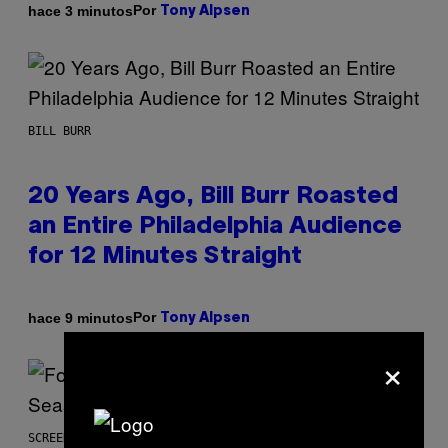
Por
hace 3 minutos
Tony Alpsen
BILL BURR
20 Years Ago, Bill Burr Roasted
an Entire Philadelphia Audience
for 12 Minutes Straight
Por
hace 9 minutos
Tony Alpsen
×
SCREENSHOT: EPIC GAMES