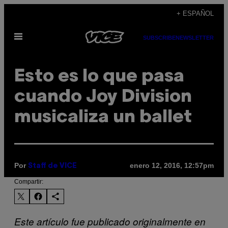
Saltar
+ ESPAÑOL
al
Abrir
contenido
SUBSCRIBE
NEWSLETTER
Menú
Esto es lo que pasa
cuando Joy Division
musicaliza un ballet
Por
enero 12, 2016, 12:57pm
Staff de VICE
Compartir:
Este artículo fue publicado originalmente en