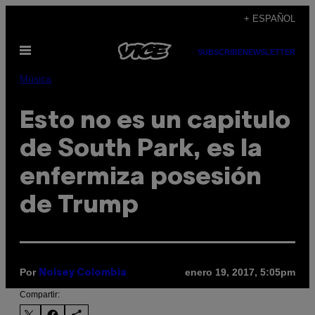
Saltar
+ ESPAÑOL
al
Abrir
contenido
SUBSCRIBE
NEWSLETTER
Menú
Música
Esto no es un capitulo
de South Park, es la
enfermiza posesión
de Trump
Por
enero 19, 2017, 5:05pm
Noisey Colombia
Compartir: