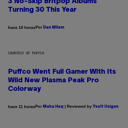
3 No-Skip Britpop Albums
Turning 30 This Year
Por
hace 10 horas
Dan Milam
COURTESY OF PUFFCO
Puffco Went Full Gamer With Its
Wild New Plasma Peak Pro
Colorway
Por
| Reviewed by
hace 11 horas
Maha Haq
Ysolt Usigan