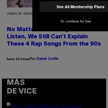
See All Membership Plans
(PHOTO BY DAVID CORIO/REDFERNS)
Or, continue for free
No Matter How Many Times We
Listen, We Still Can’t Explain
These 4 Rap Songs From the 90s
Por
hace 12 horas
Caleb Catlin
MÁS
DE VICE