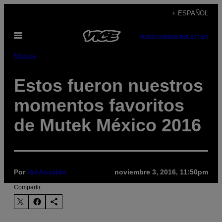
Saltar
+ ESPAÑOL
al
Abrir
contenido
SUBSCRIBE
NEWSLETTER
Menú
Música
​Estos fueron nuestros
momentos favoritos
de Mutek México 2016
Por
Val Anzaldo
noviembre 3, 2016, 11:50pm
Compartir: