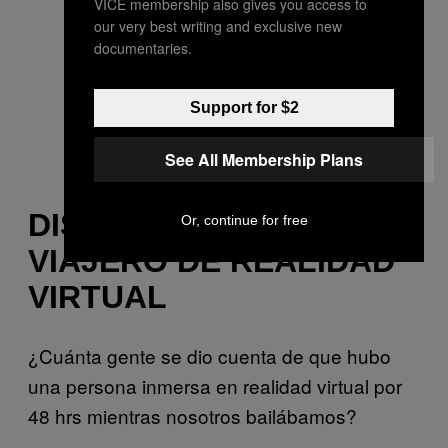
VICE membership also gives you access to
our very best writing and exclusive new
documentaries.
Support for $2
See All Membership Plans
DISCONNECTED, EL
Or, continue for free
VIAJERO DE REALIDAD
VIRTUAL
¿Cuánta gente se dio cuenta de que hubo
una persona inmersa en realidad virtual por
48 hrs mientras nosotros bailábamos?