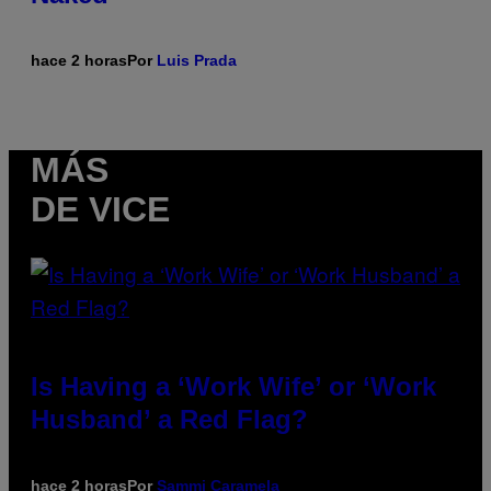
hace 2 horas
Por
Luis Prada
MÁS
DE VICE
Is Having a ‘Work Wife’ or ‘Work
Husband’ a Red Flag?
hace 2 horas
Por
Sammi Caramela