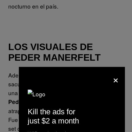
nocturno en el país.
LOS VISUALES DE
PEDER MANERFELT
×
Además de la música que no apostaba por
sacudir el cuerpo y el anonimato detrás de
una máscara de rasgados, los visuales de
fueron de las cosas que
Peder Manerfelt
atraparon por muchos minutos mi atención.
Kill the ads for
Fue una opción –inesperada, por mi parte– al
just $2 a month
set de techno oscuro de Rrose.