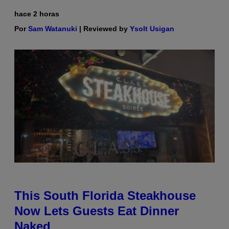
hace 2 horas
Por
Sam Watanuki
| Reviewed by
Ysolt Usigan
This South Florida Steakhouse
Now Lets Guests Eat Dinner
Naked