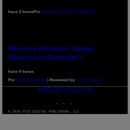
Por
hace 3 horas
Stephen Andrew Galiher
Why Are Athletes Taking
Mushroom Gummies?
hace 4 horas
Por
| Reviewed by
Sam Watanuki
Ysolt Usigan
VICE
MEDIA
INSTAGRAM
TIKTOK
YOUTUBE
© 2026 VICE DIGITAL PUBLISHING, LLC