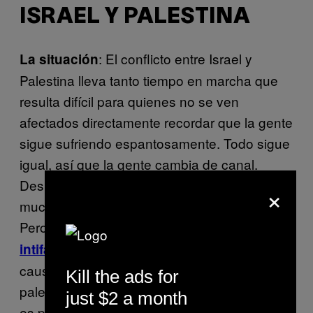
ISRAEL Y PALESTINA
: El conflicto entre Israel y
La situación
Palestina lleva tanto tiempo en marcha que
resulta difícil para quienes no se ven
afectados directamente recordar que la gente
sigue sufriendo espantosamente. Todo sigue
igual, así que la gente cambia de canal.
Después de todo, existen nuevos conflictos
×
mucho más sexys justo al lado de Israel…
Pero ahora se está hablando de una
tercera
. Recientes olas de violencia han
intifada
causado la muerte de 22 israelíes, 150
Kill the ads for
palestinos, un norteamericano y un eritreo, y
just $2 a month
es probable que esta cifra vaya en aumento.