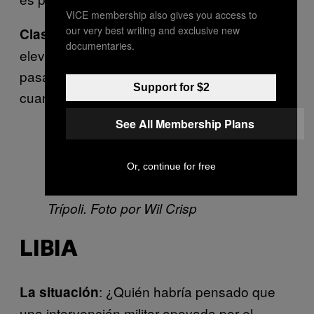
VICE membership also gives you access to
our very best writing and exclusive new
: Muy
Clasificación en el ranking del miedo
documentaries.
elevada. Teme siempre las cosas del
pasado, porque una vez olvidadas es
Support for $2
cuando más daño pueden hacer.
See All Membership Plans
Or, continue for free
Jóvenes traficantes de armas en
Trípoli. Foto por Wil Crisp
LIBIA
: ¿Quién habría pensado que
La situación
una intervención militar apoyada por el