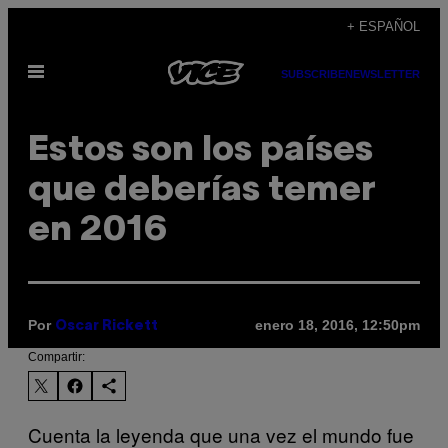
Saltar
+ ESPAÑOL
al
Abrir
contenido
SUBSCRIBE
NEWSLETTER
Menú
Estos son los países
que deberías temer
en 2016
Por
enero 18, 2016, 12:50pm
Oscar Rickett
Compartir:
Cuenta la leyenda que una vez el mundo fue