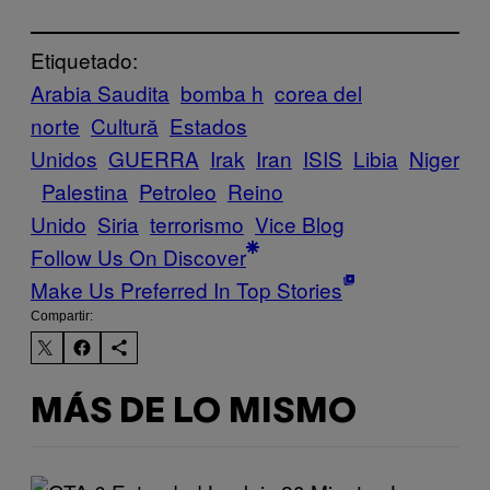
Etiquetado:
Arabia Saudita
bomba h
corea del
norte
Cultură
Estados
Unidos
GUERRA
Irak
Iran
ISIS
Libia
Niger
Palestina
Petroleo
Reino
Unido
Siria
terrorismo
Vice Blog
Follow Us On Discover
Make Us Preferred In Top Stories
Compartir:
MÁS DE LO MISMO