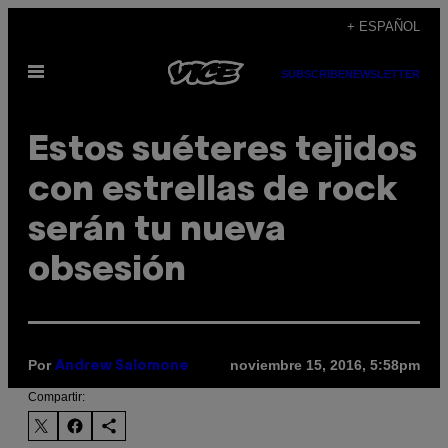
Saltar
+ ESPAÑOL
al
Abrir
contenido
SUBSCRIBE
NEWSLETTER
Menú
Estos suéteres tejidos
con estrellas de rock
serán tu nueva
obsesión
Por
noviembre 15, 2016, 5:58pm
Andrew Salomone
Compartir: