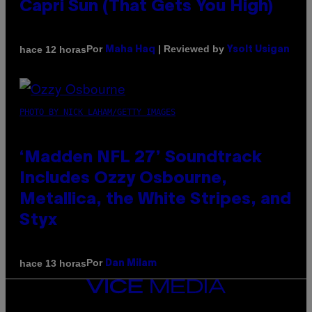
Capri Sun (That Gets You High)
Por
| Reviewed by
hace 12 horas
Maha Haq
Ysolt Usigan
PHOTO BY NICK LAHAM/GETTY IMAGES
‘Madden NFL 27’ Soundtrack
Includes Ozzy Osbourne,
Metallica, the White Stripes, and
Styx
Por
hace 13 horas
Dan Milam
VICE
MEDIA
INSTAGRAM
TIKTOK
YOUTUBE