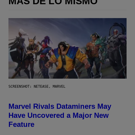
MÁS DE LO MISMO
SCREENSHOT: NETEASE, MARVEL
Marvel Rivals Dataminers May
Have Uncovered a Major New
Feature