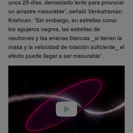
unos 25 días, demasiado lento para provocar
un arrastre mesurable”, señaló Venkatraman
Krishnan. “Sin embargo, en estrellas como
los agujeros negros, las estrellas de
neutrones y las enanas blancas ⎯si tienen la
masa y la velocidad de rotación suficiente⎯ el
efecto puede llegar a ser mesurable”.
P
l
a
y
v
i
d
e
o