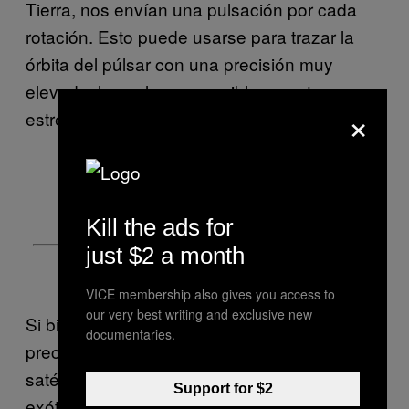
Tierra, nos envían una pulsación por cada
rotación. Esto puede usarse para trazar la
órbita del púlsar con una precisión muy
elevada, lo cual no es posible con otras
×
estrellas”.
Kill the ads for
just $2 a month
VICE membership also gives you access to
our very best writing and exclusive new
Si bien ya se había observado el efecto de
documentaries.
precesión en nuestro planeta a través de
satélites extremadamente sensibles, en este
Support for $2
exótico sistema binario “es 100 millones de