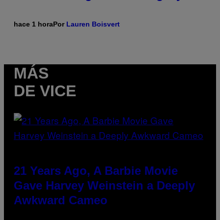
hace 1 hora
Por
Lauren Boisvert
MÁS
DE VICE
21 Years Ago, A Barbie Movie
Gave Harvey Weinstein a Deeply
Awkward Cameo