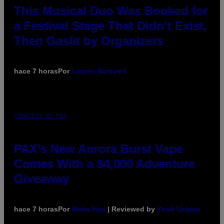
This Musical Duo Was Booked for
a Festival Stage That Didn’t Exist,
Then Gaslit by Organizers
hace 7 horas
Por
Lauren Boisvert
COURTESY OF PAX
PAX’s New Aurora Burst Vape
Comes With a $4,000 Adventure
Giveaway
hace 7 horas
Por
Maha Haq
| Reviewed by
Ysolt Usigan