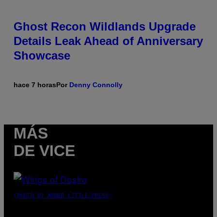
Ghost Recon Wildlands Upgrade
Details Leak Ahead of Anniversary
Showcase
hace 7 horas
Por
Denny Connolly
MÁS
DE VICE
(PHOTO BY AMBER LITTLE/PRESS)