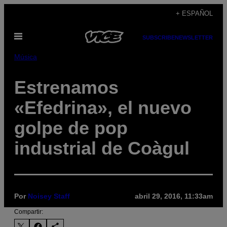
Saltar
+ ESPAÑOL
al
Abrir
contenido
SUBSCRIBE
NEWSLETTER
Menú
Música
Estrenamos
«Efedrina», el nuevo
golpe de pop
industrial de Coàgul
Por
Noisey Staff
abril 29, 2016, 11:33am
Compartir: