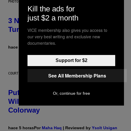
PHOTO BY NIELS VAN IPEREN/GETTY IMAGES
Kill the ads for
just $2 a month
3 No-Skip Britpop Albums
Turning 30 This Year
VICE membership also gives you access to
our very best writing and exclusive new
documentaries.
hace 4 horas
Por
Dan Milam
Support for $2
COURTESY OF PUFFCO
See All Membership Plans
Puffco Went Full Gamer With Its
Or, continue for free
Wild New Plasma Peak Pro
Colorway
hace 5 horas
Por
Maha Haq
| Reviewed by
Ysolt Usigan