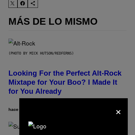
MÁS DE LO MISMO
(PHOTO BY MICK HUTSON/REDFERNS)
Looking For the Perfect Alt-Rock
Mixtape for Your Boo? I Made It
for You Already
×
hace 4 horas
Por
Lauren Boisvert