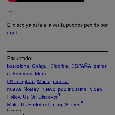
***
El disco ya está a la venta puedes pedirlo por
aquí
.
Etiquetado:
barcelona
Coàgul
Efedrina
ESPAÑA
estren
o
Estrenos
Marc
O’Callaghan
Music
música
nueva
Noisey
nuevo
pop industrial
video
Follow Us On Discover
Make Us Preferred In Top Stories
Compartir: