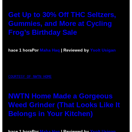
Get Up to 30% Off THC Seltzers,
Gummies, and More at Cycling
Frog’s Birthday Sale
hace 1 hora
Por
Maha Haq
| Reviewed by
Ysolt Usigan
COURTESY OF NWTN HOME
NWTN Home Made a Gorgeous
Weed Grinder (That Looks Like It
Belongs in Your Kitchen)
hace 1 hora
Por
Maha Haq
| Reviewed by
Ysolt Usigan