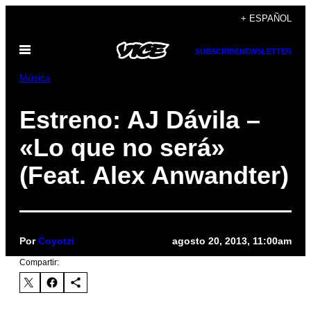
Saltar
+ ESPAÑOL
al
Abrir
contenido
SUBSCRIBE
NEWSLETTER
Menú
Música
Estreno: AJ Dávila –
«Lo que no será»
(Feat. Alex Anwandter)
Por
Coyotzi
agosto 20, 2013, 11:00am
Compartir: