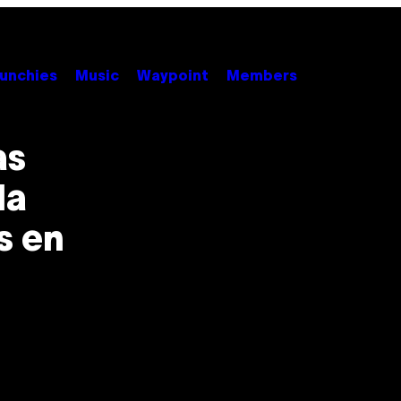
unchies
Music
Waypoint
Members
as
la
s en