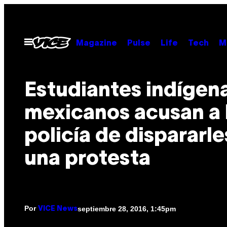
Saltar
al
contenido
Abrir
Magazine
Pulse
Life
Tech
M
Menú
Estudiantes indígen
mexicanos acusan a 
policía de dispararle
una protesta
Por
septiembre 28, 2016, 1:45pm
VICE News