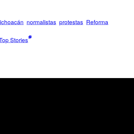
ichoacán
normalistas
protestas
Reforma
Top Stories