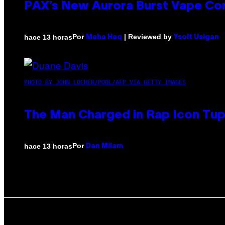
PAX’s New Aurora Burst Vape Co
Por
| Reviewed by
hace 13 horas
Maha Haq
Ysolt Usigan
PHOTO BY JOHN LOCHER/POOL/AFP VIA GETTY IMAGES
The Man Charged in Rap Icon Tup
Por
hace 13 horas
Dan Milam