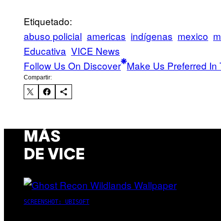
Etiquetado:
abuso policial
americas
indígenas
mexico
m
Educativa
VICE News
Follow Us On Discover
Make Us Preferred In 
Compartir:
MÁS
DE VICE
SCREENSHOT: UBISOFT