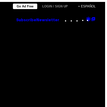
Go Ad Free
LOGIN / SIGN UP
+ ESPAÑOL
Instagram
TikTok
YouTube
Google
Goog
Subscribe
Newsletter
Discove
Top
Posts