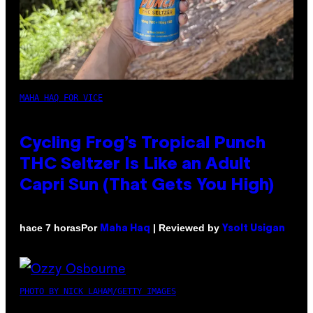
MAHA HAQ FOR VICE
Cycling Frog’s Tropical Punch
THC Seltzer Is Like an Adult
Capri Sun (That Gets You High)
Por
| Reviewed by
hace 7 horas
Maha Haq
Ysolt Usigan
PHOTO BY NICK LAHAM/GETTY IMAGES