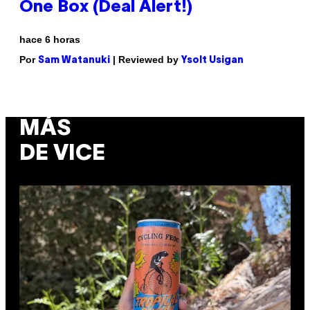
One Box (Deal Alert!)
hace 6 horas
Por
| Reviewed by
Sam Watanuki
Ysolt Usigan
MÁS
DE VICE