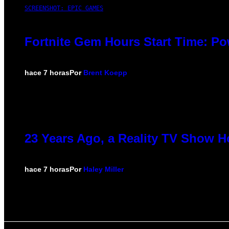
SCREENSHOT: EPIC GAMES
Fortnite Gem Hours Start Time: P
hace 7 horas
Por
Brent Koepp
23 Years Ago, a Reality TV Show H
hace 7 horas
Por
Haley Miller