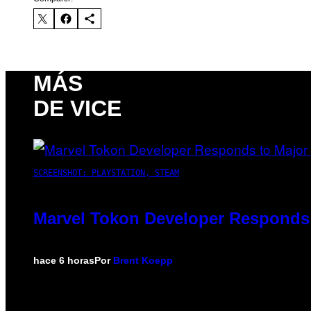
MÁS
DE VICE
SCREENSHOT: PLAYSTATION, STEAM
Marvel Tokon Developer Responds 
hace 6 horas
Por
Brent Koepp