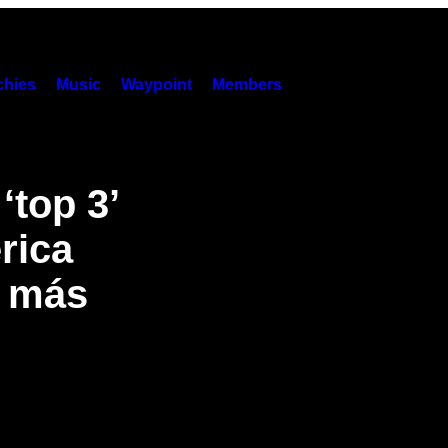
hies
Music
Waypoint
Members
‘top 3’
rica
t más