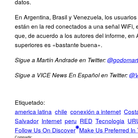
datos.
En Argentina, Brasil y Venezuela, los usuario
están en la red conectados a una señal WiFi, 
que, de acuerdo a los autores del informe, en 
superiores es «bastante buena».
Sigue a Martín Andrade en Twitter:
@godomar
Sigue a VICE News En Español en Twitter:
@V
Etiquetado:
america latina
chile
conexión a internet
Cost
Salvador
Internet
peru
RED
Tecnologia
UR
Follow Us On Discover
Make Us Preferred In 
Compartir: