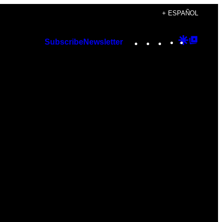
+ ESPAÑOL
Instagram
TikTok
YouTube
Google
Googl
Subscribe
Newsletter
Discover
Top
Posts