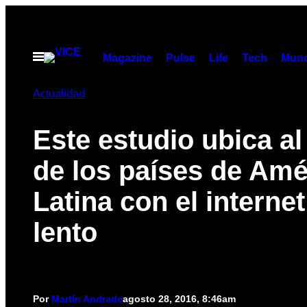
Saltar
al
contenido
Abrir
Magazine
Pulse
Life
Tech
Munc
Menú
Actualidad
Este estudio ubica al 
de los países de Amé
Latina con el interne
lento
Por
Martín Andrade
agosto 28, 2016, 8:46am