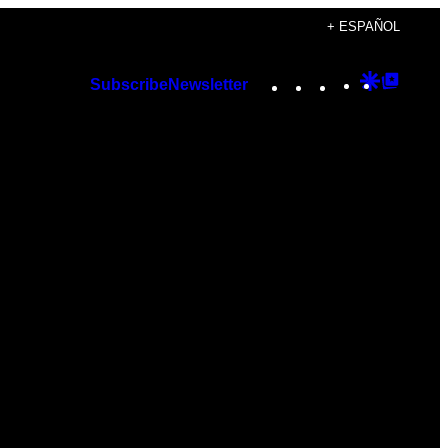
+ ESPAÑOL
Instagram
TikTok
YouTube
Google
Googl
Subscribe
Newsletter
Discover
Top
Posts