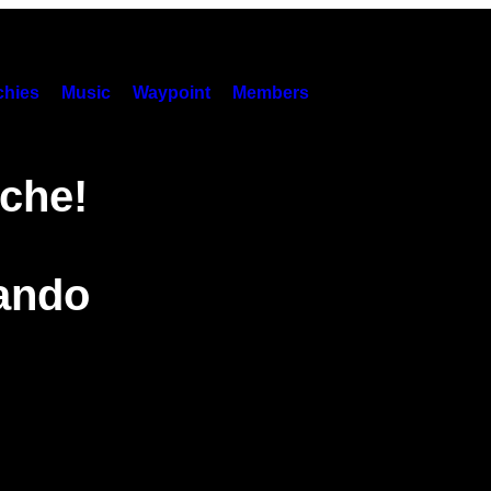
hies
Music
Waypoint
Members
che!
ando