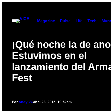
Saltar
al
contenido
Abrir
Magazine
Pulse
Life
Tech
Munc
Menú
¡Qué noche la de ano
Estuvimos en el
lanzamiento del Arm
Fest
Por
Andy VC
abril 23, 2015, 10:52am