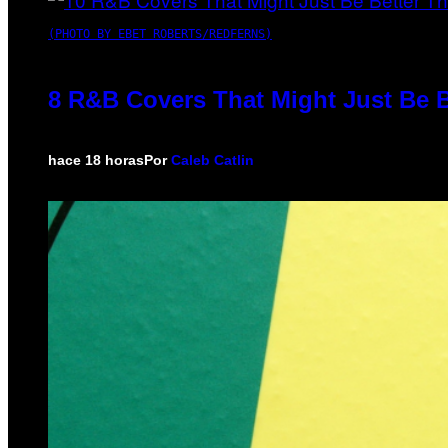
(PHOTO BY EBET ROBERTS/REDFERNS)
8 R&B Covers That Might Just Be B
hace 18 horas
Por
Caleb Catlin