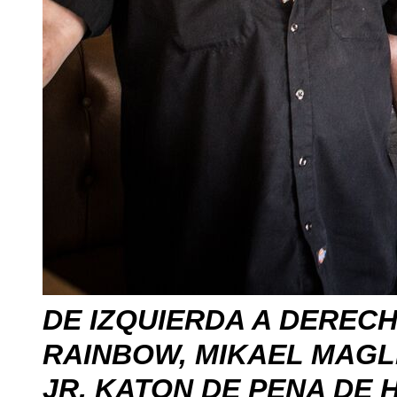
DE IZQUIERDA A DERECH
RAINBOW,
MIKAEL MAGL
JR
, KATON DE PENA DE H