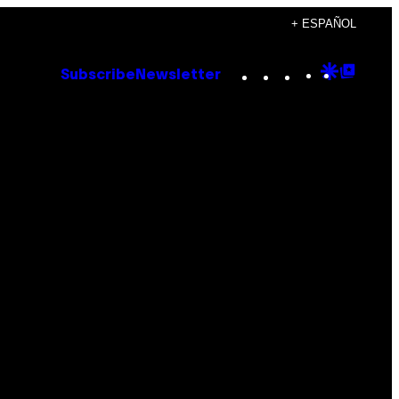
+ ESPAÑOL
Instagram
TikTok
YouTube
Google
Goog
Subscribe
Newsletter
Discove
Top
Posts