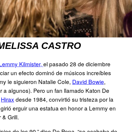
MELISSA CASTRO
Lemmy Kilmister,
el pasado 28 de diciembre
niciar un efecto dominó de músicos increíbles
my le siguieron Natalie Cole,
David Bowie
,
r a algunos). Pero un fan llamado Katon De
h
Hirax
desde 1984, convirtió su tristeza por la
girió erguir una estatua en honor a Lemmy en
& Grill.
cipios de los 90,” dice De Pena, “se acababa de