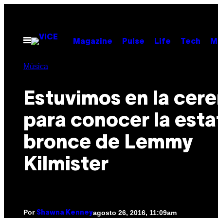
Saltar
al
contenido
Abrir
Magazine
Pulse
Life
Tech
M
Menú
Música
Estuvimos en la cer
para conocer la esta
bronce de Lemmy
Kilmister
Por
agosto 26, 2016, 11:09am
Shawna Kenney