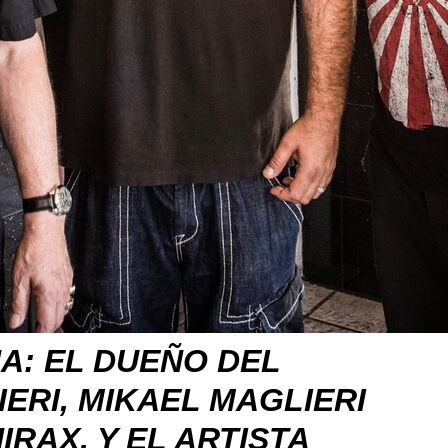
A: EL DUEÑO DEL
IERI
,
MIKAEL MAGLIERI
IRAX, Y EL ARTISTA