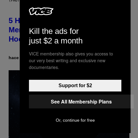
(PHOTO BY STEVE GRANITZ/WIREIMAGE)
5 Hip-Hop Songs That Are Most
Memorable for Their Classic
Kill the ads for
Hooks
just $2 a month
VICE membership also gives you access to
hace 5 horas
Por
Caleb Catlin
our very best writing and exclusive new
documentaries.
Support for $2
See All Membership Plans
Or, continue for free