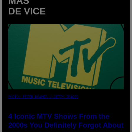
MÁS
DE VICE
PHOTO: PETER KRAMER / GETTY IMAGES
4 Iconic MTV Shows From the
2000s You Definitely Forgot About