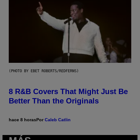
(PHOTO BY EBET ROBERTS/REDFERNS)
8 R&B Covers That Might Just Be
Better Than the Originals
hace 8 horas
Por
Caleb Catlin