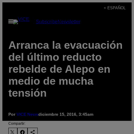
Saltar
+ ESPAÑOL
al
Abrir
Subscribe
Newsletter
contenido
Menú
Arranca la evacuación
del último reducto
rebelde de Alepo en
medio de mucha
tensión
Por
VICE News
diciembre 15, 2016, 3:45am
Compartir: