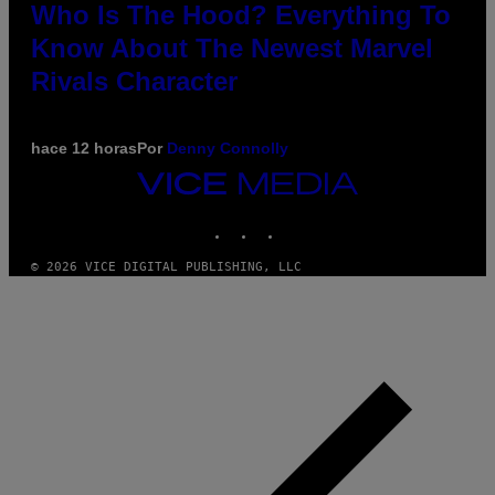
Who Is The Hood? Everything To
Know About The Newest Marvel
Rivals Character
hace 12 horas
Por
Denny Connolly
VICE
MEDIA
INSTAGRAM
TIKTOK
YOUTUBE
© 2026 VICE DIGITAL PUBLISHING, LLC