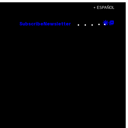
+ ESPAÑOL
Instagram
TikTok
YouTube
Google
Goog
Subscribe
Newsletter
Discove
Top
Posts