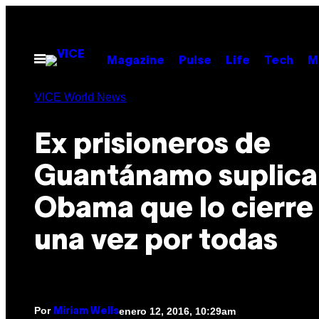
Saltar
al
contenido
Abrir
Magazine
Pulse
Life
Tech
M
Menú
VICE World News
Ex prisioneros de
Guantánamo suplica
Obama que lo cierre
una vez por todas
Por
enero 12, 2016, 10:29am
Miriam Wells