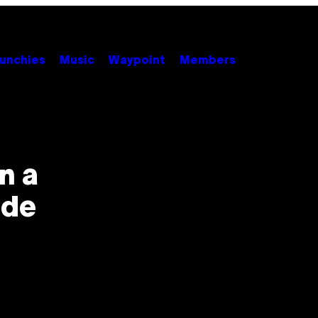
unchies
Music
Waypoint
Members
n a
 de