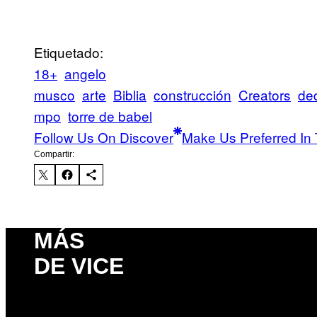
Etiquetado:
18+
angelo
musco
arte
Biblia
construcción
Creators
de
mpo
torre de babel
Follow Us On Discover
Make Us Preferred In 
Compartir:
MÁS
DE VICE