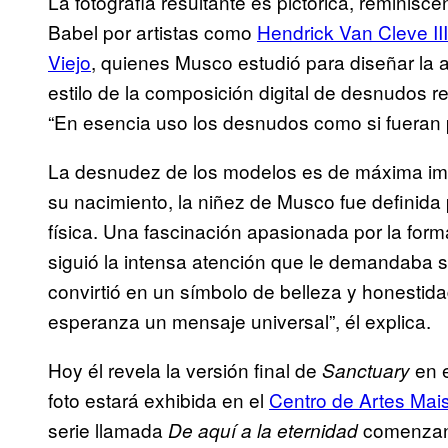
La fotografía resultante es pictórica, reminisc
Babel por artistas como
Hendrick Van Cleve III
Viejo
, quienes Musco estudió para diseñar la a
estilo de la composición digital de desnudos r
“En esencia uso los desnudos como si fueran pi
La desnudez de los modelos es de máxima imp
su nacimiento, la niñez de Musco fue definida p
física. Una fascinación apasionada por la for
siguió la intensa atención que le demandaba s
convirtió en un símbolo de belleza y honesti
esperanza un mensaje universal”, él explica.
Hoy él revela la versión final de
en e
Sanctuary
foto estará exhibida en el
Centro de Artes Mais
serie llamada
comenzand
De aquí a la eternidad