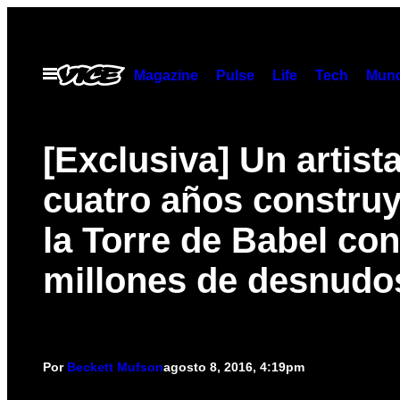
Saltar
al
contenido
Abrir
Magazine
Pulse
Life
Tech
Munc
Menú
[Exclusiva] Un artist
cuatro años constru
la Torre de Babel con
millones de desnudo
Por
Beckett Mufson
agosto 8, 2016, 4:19pm