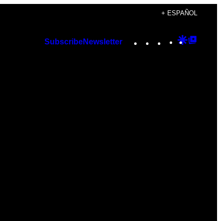
+ ESPAÑOL
Instagram
TikTok
YouTube
Google
Googl
Subscribe
Newsletter
Discover
Top
Posts