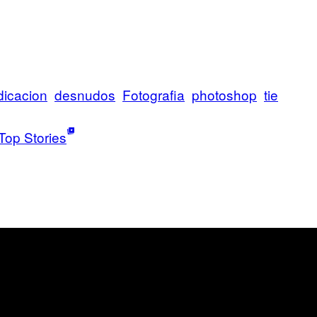
dicacion
desnudos
Fotografia
photoshop
tie
Top Stories