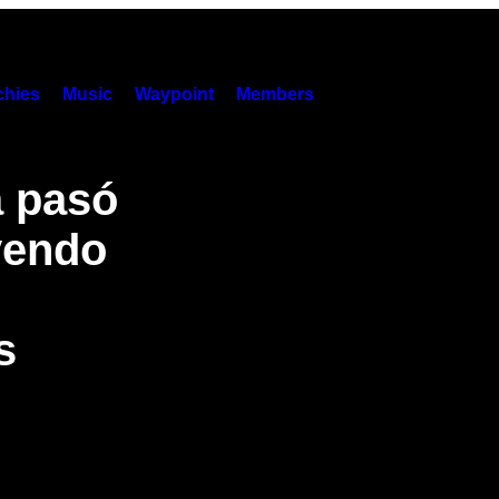
hies
Music
Waypoint
Members
a pasó
yendo
s