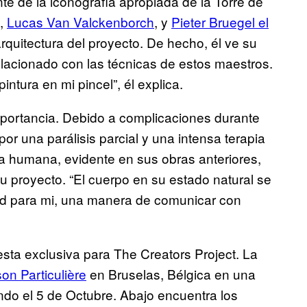
ente de la iconografía apropiada de la Torre de
,
Lucas Van Valckenborch
, y
Pieter Bruegel el
rquitectura del proyecto. De hecho, él ve su
elacionado con las técnicas de estos maestros.
ntura en mi pincel”, él explica.
ortancia. Debido a complicaciones durante
or una parálisis parcial y una intensa terapia
ma humana, evidente en sus obras anteriores,
u proyecto. “El cuerpo en su estado natural se
dad para mi, una manera de comunicar con
sta exclusiva para The Creators Project. La
on Particulière
en Bruselas, Bélgica en una
o el 5 de Octubre. Abajo encuentra los