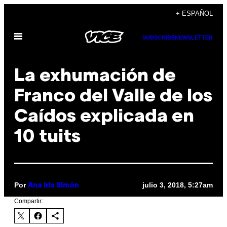
Saltar
+ ESPAÑOL
al
Abrir
contenido
SUBSCRIBE
NEWSLETTER
Menú
La exhumación de
Franco del Valle de los
Caídos explicada en
10 tuits
Por
julio 3, 2018, 5:27am
Ana Iris Simón
Compartir: