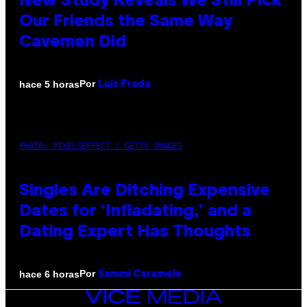
New Study Reveals We Still Pick
Our Friends the Same Way
Cavemen Did
Por
hace 5 horas
Luis Prada
PHOTO: PIXELSEFFECT / GETTY IMAGES
Singles Are Ditching Expensive
Dates for ‘Infladating,’ and a
Dating Expert Has Thoughts
Por
hace 6 horas
Sammi Caramela
VICE
MEDIA