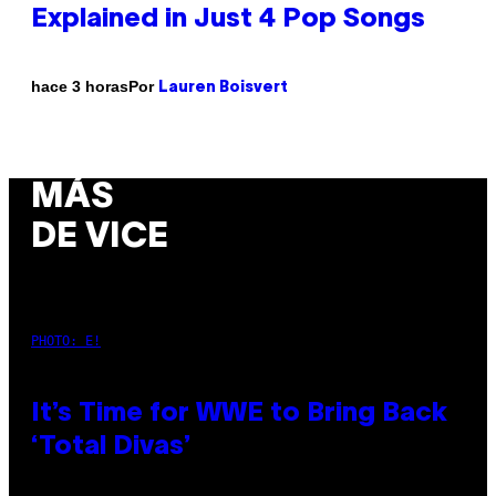
Explained in Just 4 Pop Songs
Por
hace 3 horas
Lauren Boisvert
MÁS
DE VICE
PHOTO: E!
It’s Time for WWE to Bring Back
‘Total Divas’