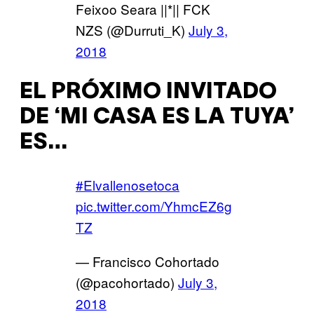
Feixoo Seara ||*|| FCK
NZS (@Durruti_K)
July 3,
2018
EL PRÓXIMO INVITADO
DE ‘MI CASA ES LA TUYA’
ES…
#Elvallenosetoca
pic.twitter.com/YhmcEZ6g
TZ
— Francisco Cohortado
(@pacohortado)
July 3,
2018