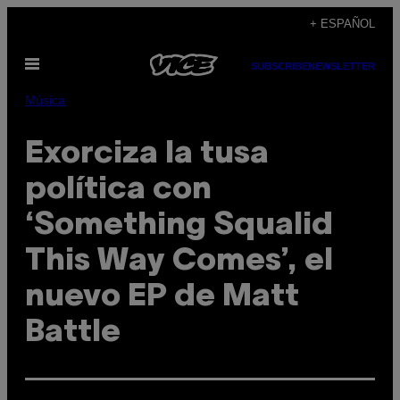
Saltar
+ ESPAÑOL
al
Abrir
contenido
SUBSCRIBE
NEWSLETTER
Menú
Música
Exorciza la tusa
política con
‘Something Squalid
This Way Comes’, el
nuevo EP de Matt
Battle