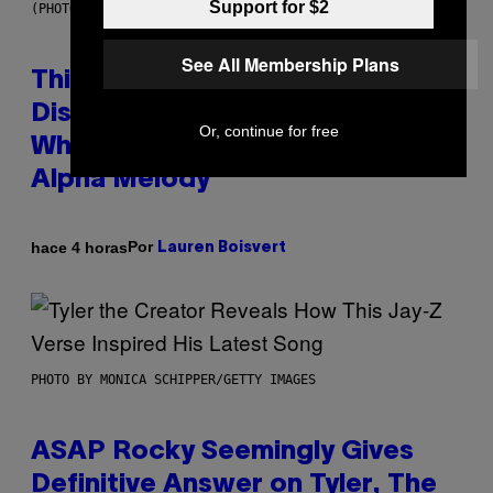
Support for $2
(PHOTO BY TAYLOR HILL/GETTY IMAGES)
See All Membership Plans
This Researcher Accidentally
Discovered the New ‘Millennial
Or, continue for free
Whoop’ of Pop Music: The Gen
Alpha Melody
Por
hace 4 horas
Lauren Boisvert
PHOTO BY MONICA SCHIPPER/GETTY IMAGES
ASAP Rocky Seemingly Gives
Definitive Answer on Tyler, The