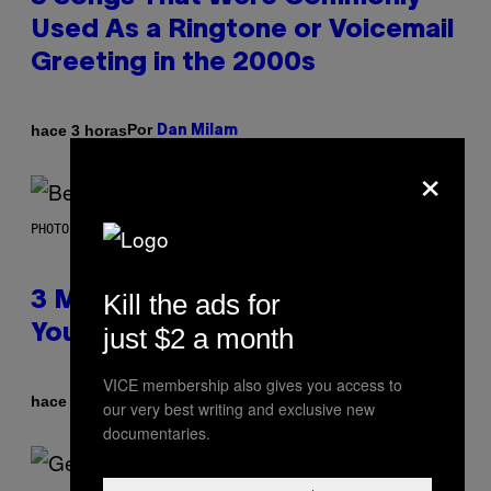
Used As a Ringtone or Voicemail
Greeting in the 2000s
Por
hace 3 horas
Dan Milam
×
PHOTO BY KEVIN WINTER/GETTY IMAGES FOR RADIO DISNEY
Kill the ads for
3 Millennial Anthems That Make
just $2 a month
You Think of Your Best Friend
VICE membership also gives you access to
Por
hace 4 horas
Lauren Boisvert
our very best writing and exclusive new
documentaries.