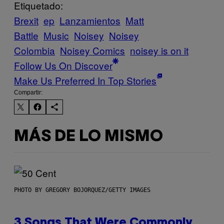
Etiquetado:
Brexit
ep
Lanzamientos
Matt
Battle
Music
Noisey
Noisey
Colombia
Noisey Comics
noisey is on it
Follow Us On Discover
Make Us Preferred In Top Stories
Compartir:
MÁS DE LO MISMO
PHOTO BY GREGORY BOJORQUEZ/GETTY IMAGES
3 Songs That Were Commonly