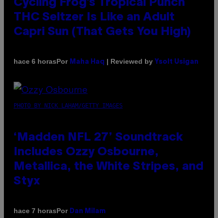
Cycling Frog’s Tropical Punch
THC Seltzer Is Like an Adult
Capri Sun (That Gets You High)
Por
| Reviewed by
hace 6 horas
Maha Haq
Ysolt Usigan
PHOTO BY NICK LAHAM/GETTY IMAGES
‘Madden NFL 27’ Soundtrack
Includes Ozzy Osbourne,
Metallica, the White Stripes, and
Styx
Por
hace 7 horas
Dan Milam