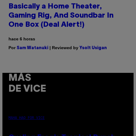
Basically a Home Theater,
Gaming Rig, And Soundbar In
One Box (Deal Alert!)
hace 6 horas
Por
| Reviewed by
Sam Watanuki
Ysolt Usigan
MÁS
DE VICE
MAHA HAQ FOR VICE