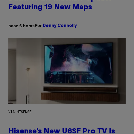
Featuring 19 New Maps
Por
hace 6 horas
Denny Connolly
VIA HISENSE
Hisense’s New U6SF Pro TV Is