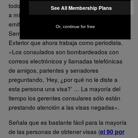
todos mis años en el trabajo, nadie se acercó
See All Membership Plans
a mí y me preguntó: ‘Oye, ¿por qué se le
emitió a esta persona una visa?’», dijo David
Or, continue for free
Seminara, un ex funcionario del Servicio
Exterior que ahora trabaja como periodista.
«Los consulados son bombardeados con
correos electrónicos y llamadas telefónicas
de amigos, parientes y senadores
preguntando, ‘Hey, ¿por qué no le diste a
esta persona una visa?’ … La mayoría del
tiempo los gerentes consulares sólo están
prestando atención a las visas negadas».
Señala que es bastante fácil para la mayoría
de las personas de obtener visas (
el 90 por