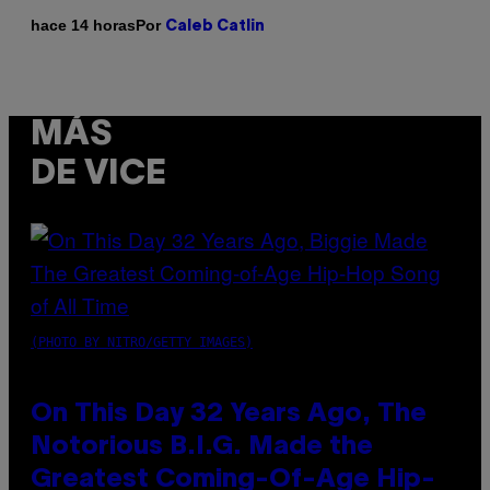
Por
hace 14 horas
Caleb Catlin
MÁS
DE VICE
(PHOTO BY NITRO/GETTY IMAGES)
On This Day 32 Years Ago, The
Notorious B.I.G. Made the
Greatest Coming-Of-Age Hip-