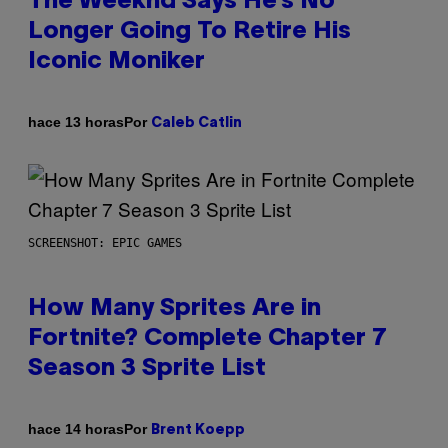
The Weeknd Says He’s No
Longer Going To Retire His
Iconic Moniker
Por
hace 13 horas
Caleb Catlin
SCREENSHOT: EPIC GAMES
How Many Sprites Are in
Fortnite? Complete Chapter 7
Season 3 Sprite List
Por
hace 14 horas
Brent Koepp