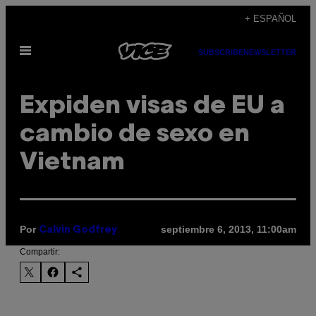
Saltar
+ ESPAÑOL
al
Abrir
contenido
SUBSCRIBE
NEWSLETTER
Menú
Expiden visas de EU a
cambio de sexo en
Vietnam
Por
septiembre 6, 2013, 11:00am
Calvin Godfrey
Compartir: