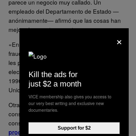
parece un negocio muy callado. Un
empleado del Departamento de Estado —
anónimamente— afirmó que las cosas han
mejorado en este aspecto.
×
«En el pasado, la gente sospechosa de
fraude de visas eran enviadas a casa, o se
les permitía jubilarse”, escribió en un correo
electrónico. «Pero a partir de la década de
Kill the ads for
1990 hasta la fecha, el gobierno de Estados
just $2 a month
Unidos los ha llevado a los tribunales”.
VICE membership also gives you access to
our very best writing and exclusive new
Otra cuestión es que cada funcionario
documentaries.
consular con quién hablé me dijo que los
consulados y las embajadas no tiene
Support for $2
para las visas. «En
proceso de revisión