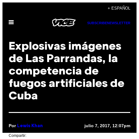
Saltar
+ ESPAÑOL
al
Abrir
contenido
SUBSCRIBE
NEWSLETTER
Menú
Explosivas imágenes
de Las Parrandas, la
competencia de
fuegos artificiales de
Cuba
Por
julio 7, 2017, 12:07pm
Lewis Khan
Compartir: