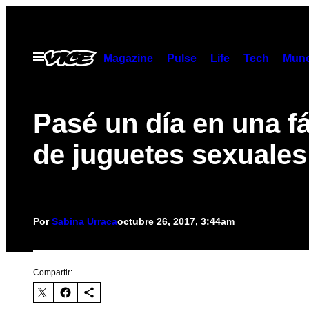
Saltar
al
contenido
Abrir
Magazine
Pulse
Life
Tech
Munc
Menú
Pasé un día en una f
de juguetes sexuales
Por
Sabina Urraca
octubre 26, 2017, 3:44am
Compartir: