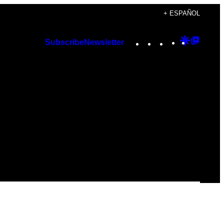
+ ESPAÑOL
Instagram
TikTok
YouTube
Google
Googl
Subscribe
Newsletter
Discover
Top
Posts