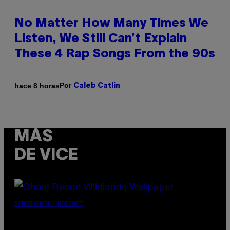
No Matter How Many Times We
Listen, We Still Can’t Explain
These 4 Rap Songs From the 90s
Por
hace 8 horas
Caleb Catlin
MÁS
DE VICE
SCREENSHOT: UBISOFT