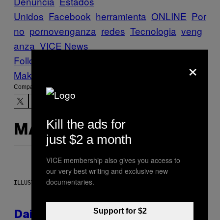
Denuncia
Estados
Unidos
Facebook
herramienta
ONLINE
Por
no
pornovenganza
redes
Tecnologia
veng
anza
VICE News
Follow Us On Discover
×
Make Us Preferred In Top Stories
Compartir:
Kill the ads for
MÁS DE LO MISMO
just $2 a month
VICE membership also gives you access to
our very best writing and exclusive new
documentaries.
ILLUSTRATION BY REESA.
Support for $2
Daily Horoscope: August 6,