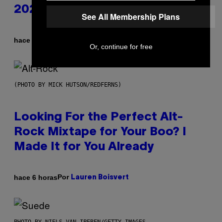
2026
See All Membership Plans
Por
hace 42 minutos
Ashley Fike
Or, continue for free
(PHOTO BY MICK HUTSON/REDFERNS)
Looking For the Perfect Alt-
Rock Mixtape for Your Boo? I
Made It for You Already
Por
hace 6 horas
Lauren Boisvert