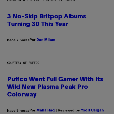
PHOTO BY NIELS VAN IPEREN/GETTY IMAGES
3 No-Skip Britpop Albums
Turning 30 This Year
Por
hace 7 horas
Dan Milam
COURTESY OF PUFFCO
Puffco Went Full Gamer With Its
Wild New Plasma Peak Pro
Colorway
Por
| Reviewed by
hace 8 horas
Maha Haq
Ysolt Usigan