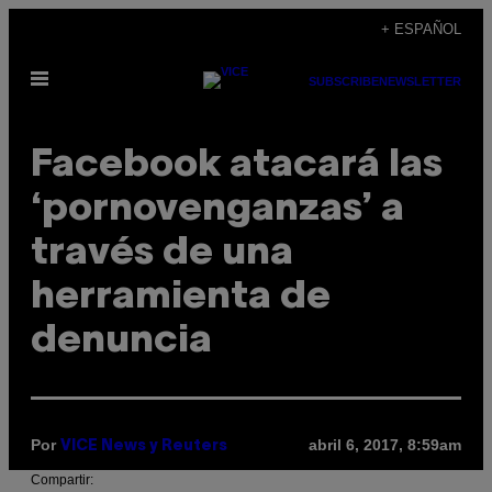
Saltar
+ ESPAÑOL
al
Abrir
contenido
SUBSCRIBE
NEWSLETTER
Menú
Facebook atacará las
‘pornovenganzas’ a
través de una
herramienta de
denuncia
Por
abril 6, 2017, 8:59am
VICE News y Reuters
Compartir: