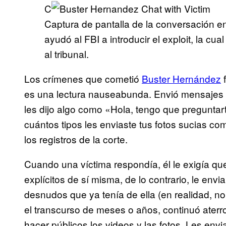
C
Captura de pantalla de la conversación e
ayudó al FBI a introducir el exploit, la c
al tribunal.
Los crímenes que cometió
Buster Hernández
f
es una lectura nauseabunda. Envió mensajes
les dijo algo como «Hola, tengo que pregunta
cuántos tipos les enviaste tus fotos sucias c
los registros de la corte.
Cuando una víctima respondía, él le exigía qu
explícitos de sí misma, de lo contrario, le envi
desnudos que ya tenía de ella (en realidad, n
el transcurso de meses o años, continuó ater
hacer públicos los videos y las fotos. Les env