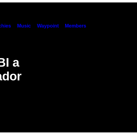
hies
Music
Waypoint
Members
BI a
ador