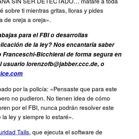
NA SIN SER DETECTADO… mataré a toda
ré sobre ti mientras gritas, lloras y pides
a de oreja a oreja».
bajas para el FBI o desarrollas
licación de la ley? Nos encantaría saber
 Franceschi-Bicchierai de forma segura en
l usuario lorenzofb@jabber.ccc.de, o
ice.com
pado por la policía: «Pensaste que para este
pero no pudieron. No tienen idea de cómo
s oren por el FBI, nunca podrán resolver este
a ley y siempre lo estaré».
ridad Tails
, que ejecuta el software de