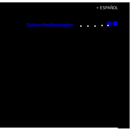
+ ESPAÑOL
Instagram
TikTok
YouTube
Google
Googl
Subscribe
Newsletter
Discover
Top
Posts