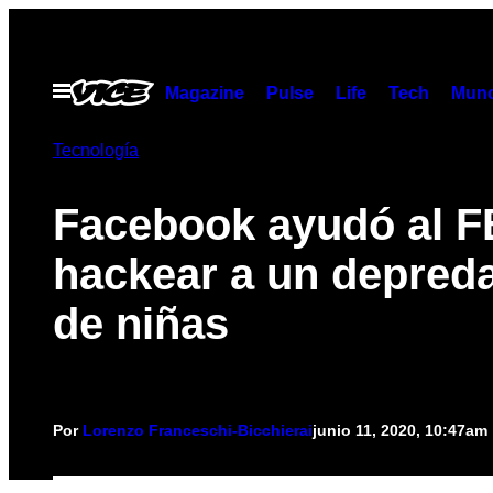
Saltar
al
contenido
Abrir
Magazine
Pulse
Life
Tech
Munc
Menú
Tecnología
Facebook ayudó al F
hackear a un depred
de niñas
Por
Lorenzo Franceschi-Bicchierai
junio 11, 2020, 10:47am