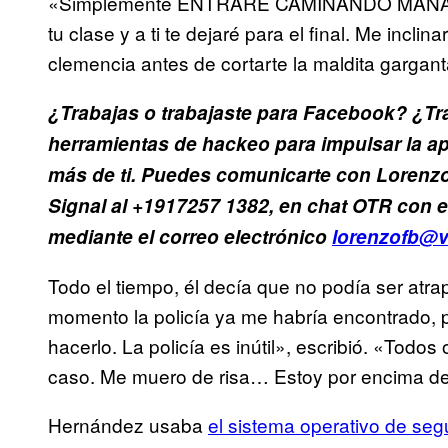
«Simplemente ENTRARÉ CAMINANDO MAÑA
tu clase y a ti te dejaré para el final. Me inclina
clemencia antes de cortarte la maldita gargant
¿Trabajas o trabajaste para Facebook? ¿Tra
herramientas de hackeo para impulsar la ap
más de ti. Puedes comunicarte con Lorenzo
Signal al +1917257 1382, en chat OTR con e
mediante el correo electrónico
lorenzofb@v
Todo el tiempo, él decía que no podía ser atra
momento la policía ya me habría encontrado, 
hacerlo. La policía es inútil», escribió. «Todo
caso. Me muero de risa… Estoy por encima de l
Hernández usaba
el sistema operativo de segu