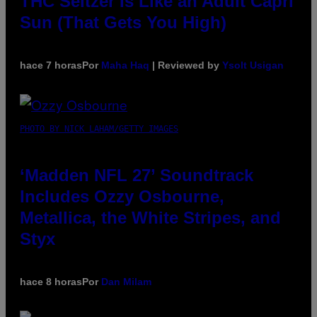
THC Seltzer Is Like an Adult Capri
Sun (That Gets You High)
hace 7 horas
Por
Maha Haq
| Reviewed by
Ysolt Usigan
PHOTO BY NICK LAHAM/GETTY IMAGES
‘Madden NFL 27’ Soundtrack
Includes Ozzy Osbourne,
Metallica, the White Stripes, and
Styx
hace 8 horas
Por
Dan Milam