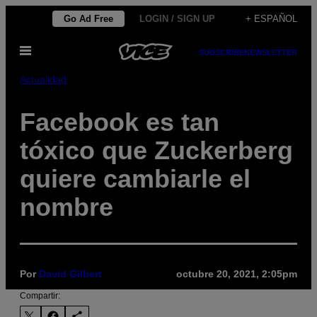
Saltar
Go Ad Free
LOGIN / SIGN UP
+ ESPAÑOL
al
Abrir
contenido
SUBSCRIBE
NEWSLETTER
Menú
Actualidad
Facebook es tan
tóxico que Zuckerberg
quiere cambiarle el
nombre
Por
David Gilbert
octubre 20, 2021, 2:05pm
Compartir: