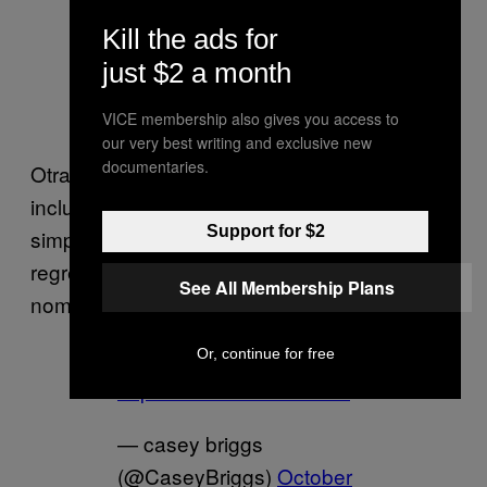
https://t.co/BgH5VOdNjT
Kill the ads for
— Will Oremus
just $2 a month
(@WillOremus)
October
20, 2021
VICE membership also gives you access to
our very best writing and exclusive new
documentaries.
Otras sugerencias en las redes sociales
incluyen un cambio de marca como
Support for $2
simplemente FB, o menos probable, el
regreso de “The Facebook”, que era el
See All Membership Plans
nombre original de la plataforma.
"The Facebook"
Or, continue for free
https://t.co/ca7OUYP3T9
— casey briggs
(@CaseyBriggs)
October