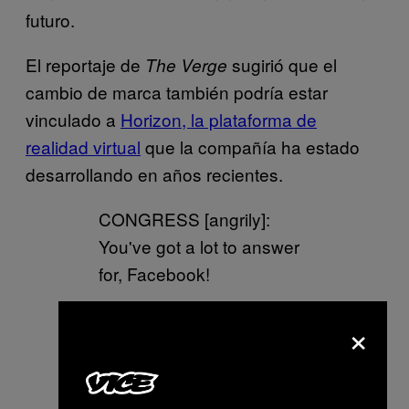
futuro.
El reportaje de
sugirió que el
The Verge
cambio de marca también podría estar
vinculado a
Horizon, la plataforma de
realidad virtual
que la compañía ha estado
desarrollando en años recientes.
CONGRESS [angrily]:
You've got a lot to answer
for, Facebook!
×
BACEFOOK [wearing fake
mustache and VR
headset]: Who?