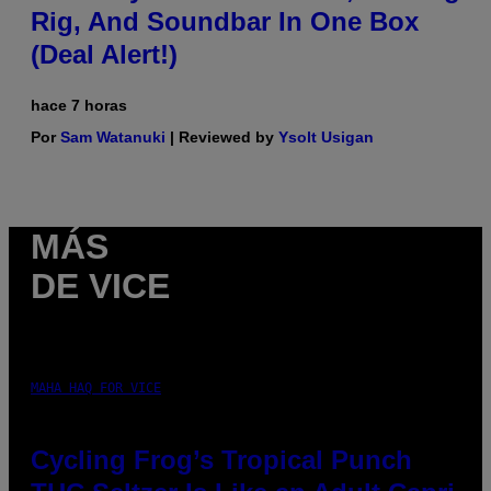
Rig, And Soundbar In One Box
(Deal Alert!)
hace 7 horas
Por
Sam Watanuki
| Reviewed by
Ysolt Usigan
MÁS
DE VICE
MAHA HAQ FOR VICE
Cycling Frog’s Tropical Punch