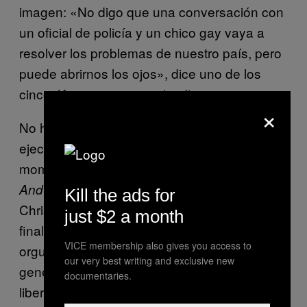
imagen: «No digo que una conversación con
un oficial de policía y un chico gay vaya a
resolver los problemas de nuestro país, pero
puede abrirnos los ojos», dice uno de los
cinco, Karamo, en un episodio.
×
No hay una sola respuesta del por qué los
ejecutivos del estudio pensaron que era
momento de traer a
y quitar a
Queer Eye
Will
. Quién realmente sabe por qué
And Grace
Kill the ads for
Christopher Bailey decidió celebrar su show
just $2 a month
final en Burberry con abrigos gigantes de
VICE membership also gives you access to
orgullo gay, tal vez le estaba dando a una
our very best writing and exclusive new
generación de clientes más nueva, joven y
documentaries.
liberada lo que en realidad querían ver.
Call