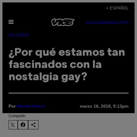
Saltar
+ ESPAÑOL
al
Abrir
contenido
SUBSCRIBE
NEWSLETTER
Menú
Actualidad
¿Por qué estamos tan
fascinados con la
nostalgia gay?
Por
marzo 16, 2018, 5:13pm
Hanna Hanra
Compartir: