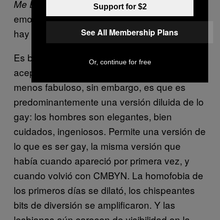
es una película hermosa y
Me By Your Name
Support for $2
emocionante (si la hubiera visto a los 16, no
hay duda de que hubiera cambiado mi vida).
See All Membership Plans
Es brillante que haya mayor apertura y
Or, continue for free
aceptación de la cultura queer, Lo que es
menos fabuloso, sin embargo, es que es
predominantemente una versión diluida de lo
gay: los hombres son elegantes, bien
cuidados, ingeniosos. Permite una versión de
lo que es ser gay, la misma versión que
había cuando apareció por primera vez, y
cuando volvió con CMBYN. La homofobia de
los primeros días se dilató, los chispeantes
bits de diversión se amplificaron. Y las
lesbianas aún carecen de visibilidad en la