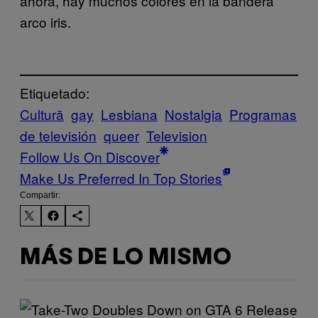
ahora, hay muchos colores en la bandera
arco iris.
Etiquetado:
Cultură
gay
Lesbiana
Nostalgia
Programas
de televisión
queer
Television
Follow Us On Discover
Make Us Preferred In Top Stories
Compartir:
MÁS DE LO MISMO