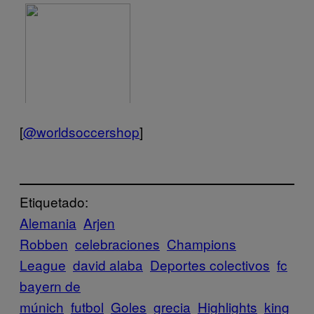
[
@
worldsoccershop
]
Etiquetado:
Alemania
Arjen
Robben
celebraciones
Champions
League
david alaba
Deportes colectivos
fc
bayern de
múnich
futbol
Goles
grecia
Highlights
king