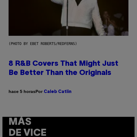
(PHOTO BY EBET ROBERTS/REDFERNS)
8 R&B Covers That Might Just
Be Better Than the Originals
Por
hace 5 horas
Caleb Catlin
MÁS
DE VICE