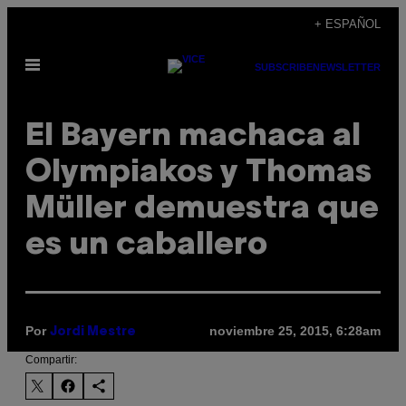
Saltar
+ ESPAÑOL
al
Abrir
contenido
SUBSCRIBE
NEWSLETTER
Menú
El Bayern machaca al
Olympiakos y Thomas
Müller demuestra que
es un caballero
Por
noviembre 25, 2015, 6:28am
Jordi Mestre
Compartir: