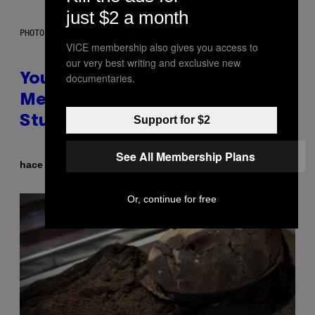
just $2 a month
PHOTO: BATUHAN TOKER / GETTY IMAGES
VICE membership also gives you access to
our very best writing and exclusive new
documentaries.
Your Desk Height Could Be
Messing With Your Brain, New
Support for $2
Study Finds
See All Membership Plans
Por
hace 3 horas
Luis Prada
Or, continue for free