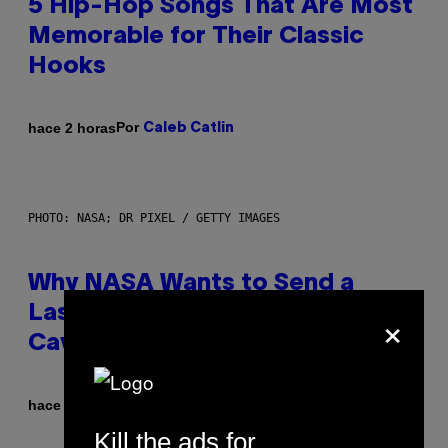
5 Hip-Hop Songs That Are Most
Memorable for Their Classic
Hooks
Por
hace 2 horas
Caleb Catlin
PHOTO: NASA; DR PIXEL / GETTY IMAGES
Why NASA Wants to Send a
×
Laser-Powered Drone Into
Caves Beneath the Moon
Por
hace 3 horas
Luis Prada
Kill the ads for