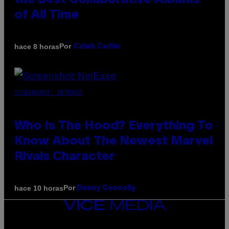
the Best Collaborative Albums
of All Time
Por
hace 8 horas
Caleb Catlin
SCREENSHOT: NETEASE
Who Is The Hood? Everything To
Know About The Newest Marvel
Rivals Character
Por
hace 10 horas
Denny Connolly
VICE
MEDIA
INSTAGRAM
TIKTOK
YOUTUBE