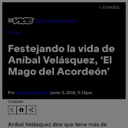
Saltar
+ ESPAÑOL
al
Abrir
Subscribe
Newsletter
contenido
Menú
Música
Festejando la vida de
Aníbal Velásquez, ‘El
Mago del Acordeón’
Por
junio 3, 2016, 5:15pm
Jenny Cifuentes
Compartir:
Aníbal Velásquez dice que tiene más de