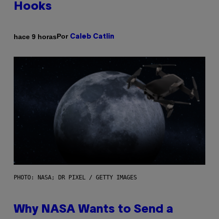
Hooks
Por
hace 9 horas
Caleb Catlin
PHOTO: NASA; DR PIXEL / GETTY IMAGES
Why NASA Wants to Send a