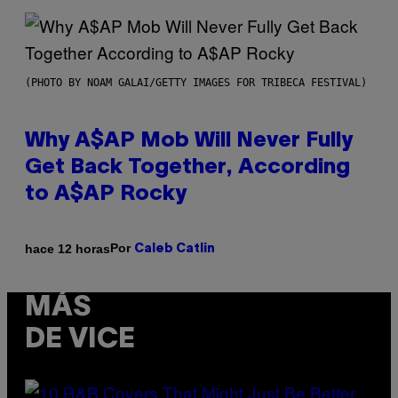
(PHOTO BY NOAM GALAI/GETTY IMAGES FOR TRIBECA FESTIVAL)
Why A$AP Mob Will Never Fully
Get Back Together, According
to A$AP Rocky
Por
hace 12 horas
Caleb Catlin
MÁS
DE VICE