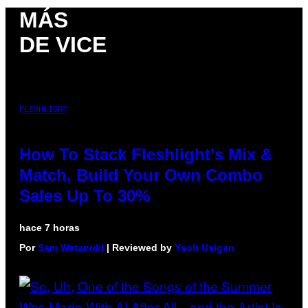
MÁS
DE VICE
FLESHLIGHT
How To Stack Fleshlight’s Mix &
Match, Build Your Own Combo
Sales Up To 30%
hace 7 horas
Por
Sam Watanuki
| Reviewed by
Ysolt Usigan