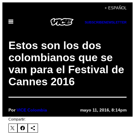
Saltar
+ ESPAÑOL
al
Abrir
contenido
SUBSCRIBE
NEWSLETTER
Menú
Estos son los dos
colombianos que se
van para el Festival de
Cannes 2016
Por
VICE Colombia
mayo 11, 2016, 8:14pm
Compartir: