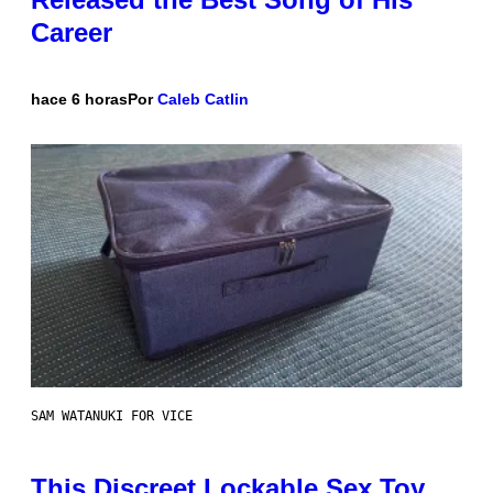
Career
hace 6 horas
Por
Caleb Catlin
SAM WATANUKI FOR VICE
This Discreet Lockable Sex Toy