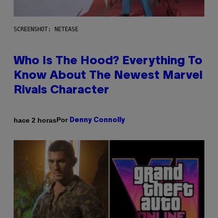
SCREENSHOT: NETEASE
Who Is The Hood? Everything To
Know About The Newest Marvel
Rivals Character
Por
hace 2 horas
Denny Connolly