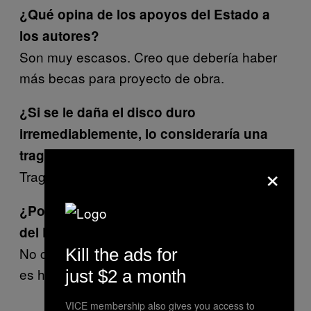
¿Qué opina de los apoyos del Estado a
los autores?
Son muy escasos. Creo que debería haber
más becas para proyecto de obra.
¿Si se le daña el disco duro
irremediablemente, lo consideraría una
tragedia o un alivio?
×
Tragedia.
¿Por qué son tan fallidas las campañas
del Estado para promocionar la lectura?
No creo que dependa del Estado. La lectura
Kill the ads for
es hereditaria.
just $2 a month
VICE membership also gives you access to