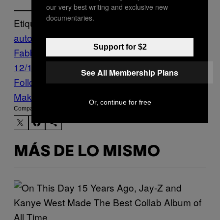
our very best writing and exclusive new
documentaries.
Etiquetado:
autores latinoamericanos
Camila
Support for $2
Fabbri
Cultură
Entrevistas
ficción
Ficción
12/16
literatura latinoamericana
V3N6
See All Membership Plans
Follow Us On Discover
Make Us Preferred In Top Stories
Or, continue for free
Compartir:
MÁS DE LO MISMO