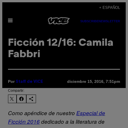
Saltar
+ ESPAÑOL
al
Abrir
contenido
SUBSCRIBE
NEWSLETTER
Menú
Ficción 12/16: Camila
Fabbri
Por
diciembre 15, 2016, 7:51pm
Staff de VICE
Compartir:
Como apéndice de nuestro
Especial de
Ficción 2016
dedicado a la literatura de