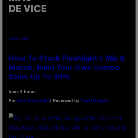
DE VICE
FLESHLIGHT
How To Stack Fleshlight’s Mix &
Match, Build Your Own Combo
Sales Up To 30%
hace 4 horas
Por
| Reviewed by
Sam Watanuki
Ysolt Usigan