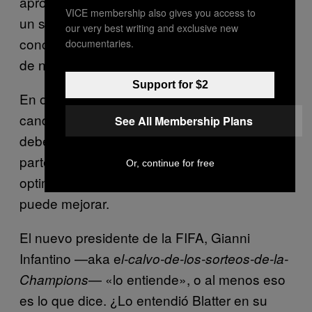
apropiadas y acordado la implementación de
VICE membership also gives you access to
un seguimiento, entonces quizás le hubieran
our very best writing and exclusive new
concedido el Mundial. De lo contrario, nada
documentaries.
de nada», sentencia Ruggie.
Support for $2
En otras palabras, el proceso de las
candidaturas para los futuros Mundiales
See All Membership Plans
debería ser muchísimo más exigebte por
parte de la FIFA. Ruggie, no obstante, es
Or, continue for free
optimista y piensa que la situación en Qatar
puede mejorar.
El nuevo presidente de la FIFA, Gianni
Infantino —aka e
l-calvo-de-los-sorteos-de-la-
— «lo entiende», o al menos eso
Champions
es lo que dice. ¿Lo entendió Blatter en su