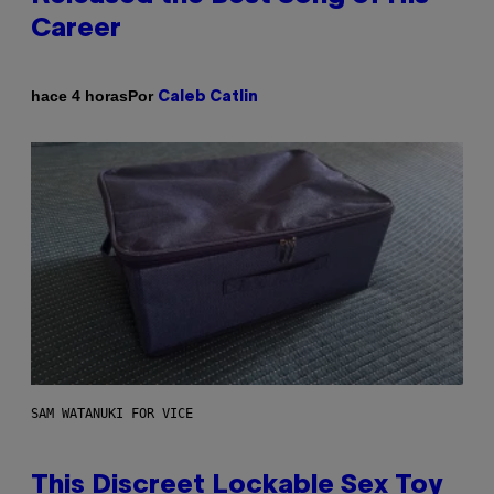
Career
Por
hace 4 horas
Caleb Catlin
SAM WATANUKI FOR VICE
This Discreet Lockable Sex Toy