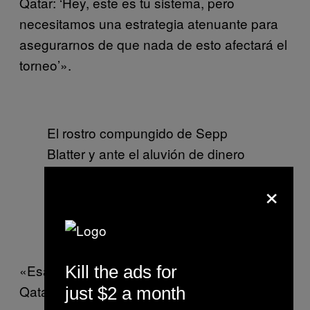
Qatar: ‘Hey, este es tu sistema, pero
necesitamos una estrategia atenuante para
asegurarnos de que nada de esto afectará el
torneo’».
El rostro compungido de Sepp
Blatter y ante el aluvión de dinero
representa gran parte de los valores
×
a los que ha quedado reducida la
FIFA como organización. Foto de
Arnd Wiegmann, Reuters
«Esa sería la condición fundamental, y si
Kill the ads for
Qatar hubiera respondido con las estrategias
just $2 a month