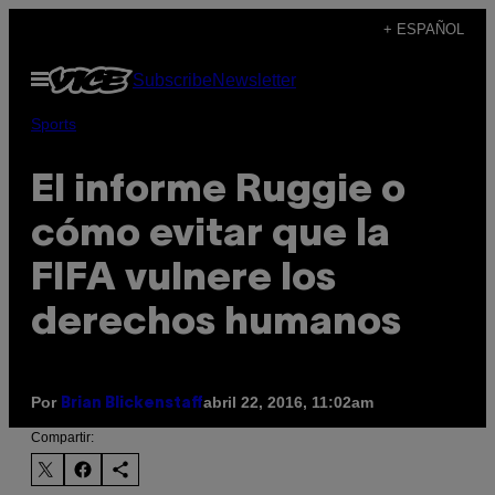
Saltar
+ ESPAÑOL
al
Abrir
Subscribe
Newsletter
contenido
Menú
Sports
El informe Ruggie o
cómo evitar que la
FIFA vulnere los
derechos humanos
Por
abril 22, 2016, 11:02am
Brian Blickenstaff
Compartir: