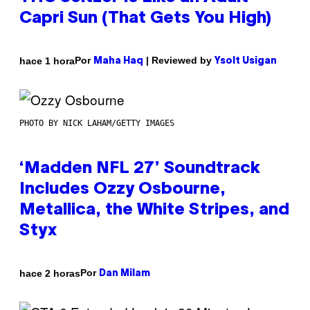
Capri Sun (That Gets You High)
Por
| Reviewed by
hace 1 hora
Maha Haq
Ysolt Usigan
PHOTO BY NICK LAHAM/GETTY IMAGES
‘Madden NFL 27’ Soundtrack
Includes Ozzy Osbourne,
Metallica, the White Stripes, and
Styx
Por
hace 2 horas
Dan Milam