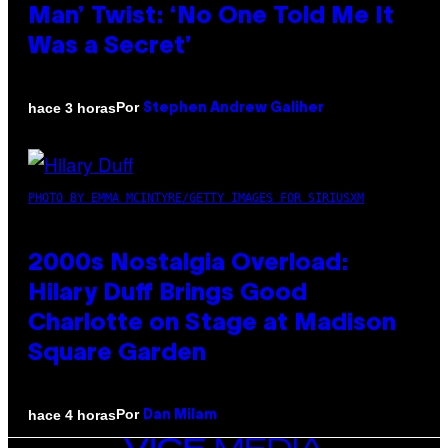
Man’ Twist: ‘No One Told Me It
Was a Secret’
Por
hace 3 horas
Stephen Andrew Galiher
PHOTO BY EMMA MCINTYRE/GETTY IMAGES FOR SIRIUSXM
2000s Nostalgia Overload:
Hilary Duff Brings Good
Charlotte on Stage at Madison
Square Garden
Por
hace 4 horas
Dan Milam
VICE