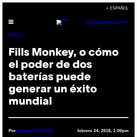
Saltar
+ ESPAÑOL
al
Abrir
contenido
SUBSCRIBE
NEWSLETTER
Menú
Música
Fills Monkey, o cómo
el poder de dos
baterías puede
generar un éxito
mundial
Por
febrero 24, 2016, 1:00pm
Fernando Costa