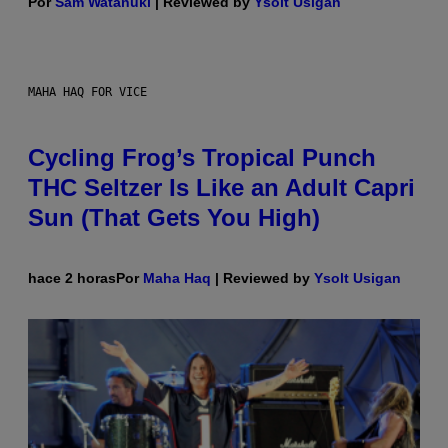
Por
Sam Watanuki
| Reviewed by
Ysolt Usigan
MAHA HAQ FOR VICE
Cycling Frog’s Tropical Punch
THC Seltzer Is Like an Adult Capri
Sun (That Gets You High)
hace 2 horas
Por
Maha Haq
| Reviewed by
Ysolt Usigan