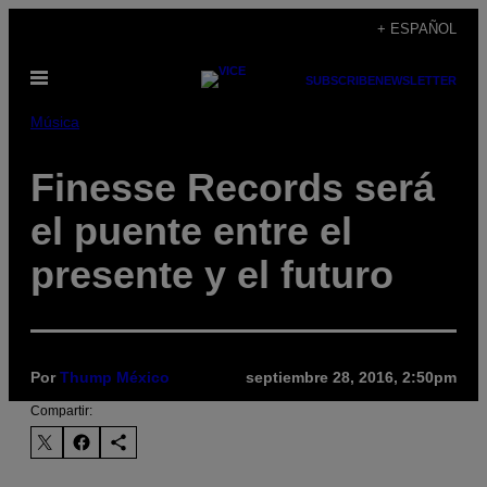
Saltar
+ ESPAÑOL
al
Abrir
contenido
SUBSCRIBE
NEWSLETTER
Menú
Música
Finesse Records será
el puente entre el
presente y el futuro
Por
Thump México
septiembre 28, 2016, 2:50pm
Compartir: