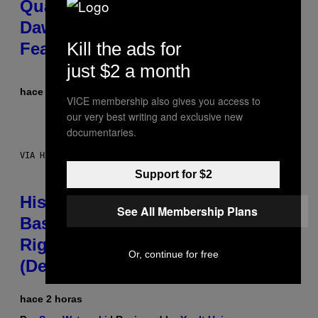
Quake Returns With Surprise
Dawn of the Machine Update
Kill the ads for
Featuring 19 New Maps
just $2 a month
hace 1 hora
Por
Denny Connolly
VICE membership also gives you access to
our very best writing and exclusive new
documentaries.
VIA HISENSE
Support for $2
Hisense’s New U6SF Pro TV Is
See All Membership Plans
Basically a Home Theater, Gaming
Rig, And Soundbar In One Box
Or, continue for free
(Deal Alert!)
hace 2 horas