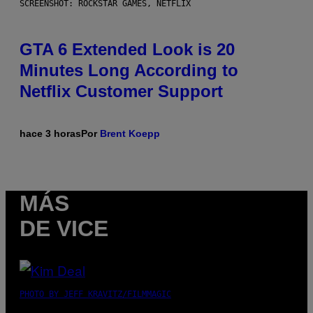
SCREENSHOT: ROCKSTAR GAMES, NETFLIX
GTA 6 Extended Look is 20
Minutes Long According to
Netflix Customer Support
hace 3 horas
Por
Brent Koepp
MÁS
DE VICE
PHOTO BY JEFF KRAVITZ/FILMMAGIC