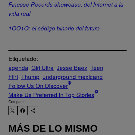
Finesse Records showcase, del Internet a la
vida real
1OO1O: el código binario del futuro
Etiquetado:
agenda
Girl Ultra
Jesse Baez
Teen
Flirt
Thump
underground mexicano
Follow Us On Discover
Make Us Preferred In Top Stories
Compartir:
MÁS DE LO MISMO