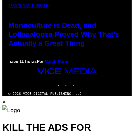
(PHOTO VIA T-MOBILE)
Monoculture is Dead, and
Lollapalooza Proved Why That’s
Actually a Great Thing
hace 11 horas
Por
Caleb Catlin
VICE
MEDIA
INSTAGRAM
TIKTOK
YOUTUBE
© 2026 VICE DIGITAL PUBLISHING, LLC
×
KILL THE ADS FOR