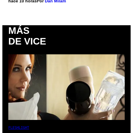
hace 10 horas
Por
Dan Milam
MÁS
DE VICE
FLESHLIGHT