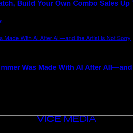
Match, Build Your Own Combo Sales Up
an
ummer Was Made With AI After All—and t
VICE
MEDIA
INSTAGRAM
TIKTOK
YOUTUBE