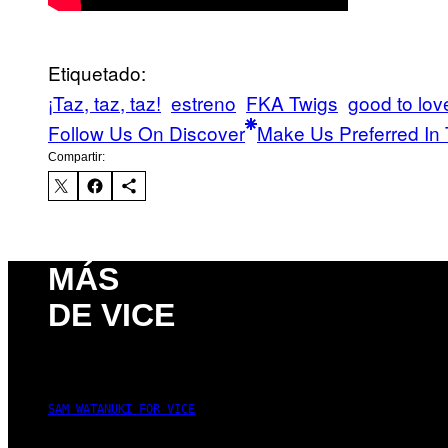
Etiquetado:
¡Taz, taz, taz!
estreno
FKA Twigs
good to lov
Follow Us On Discover
Make Us Preferred In 
Compartir:
MÁS
DE VICE
SAM WATANUKI FOR VICE