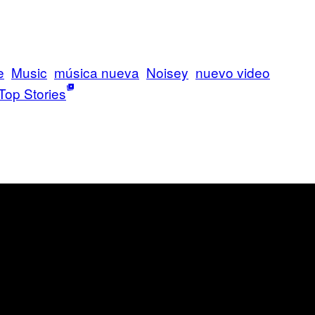
e
Music
música nueva
Noisey
nuevo video
Top Stories