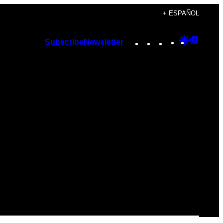
+ ESPAÑOL
Instagram
TikTok
YouTube
Google
Googl
Subscribe
Newsletter
Discover
Top
Posts