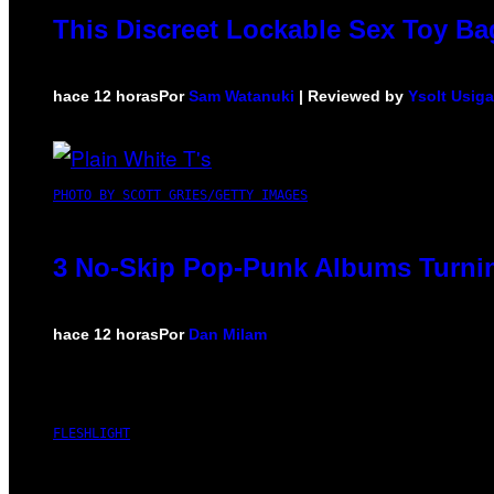
This Discreet Lockable Sex Toy Ba
hace 12 horas
Por
Sam Watanuki
| Reviewed by
Ysolt Usig
PHOTO BY SCOTT GRIES/GETTY IMAGES
3 No-Skip Pop-Punk Albums Turnin
hace 12 horas
Por
Dan Milam
FLESHLIGHT