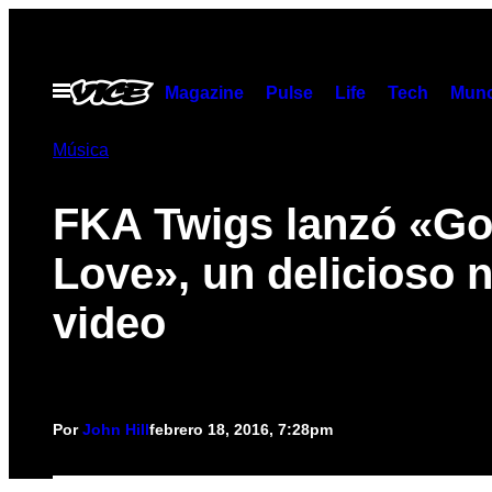
Saltar
al
contenido
Abrir
Magazine
Pulse
Life
Tech
Munc
Menú
Música
FKA Twigs lanzó «Go
Love», un delicioso 
video
Por
John Hill
febrero 18, 2016, 7:28pm