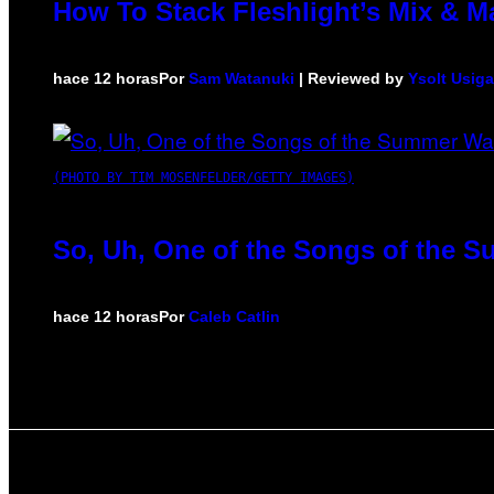
How To Stack Fleshlight’s Mix & 
hace 12 horas
Por
Sam Watanuki
| Reviewed by
Ysolt Usig
(PHOTO BY TIM MOSENFELDER/GETTY IMAGES)
So, Uh, One of the Songs of the S
hace 12 horas
Por
Caleb Catlin