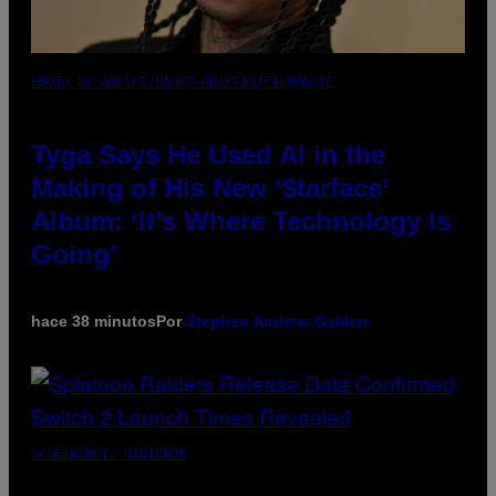
PHOTO BY AXELLE/BAUER-GRIFFIN/FILMMAGIC
Tyga Says He Used AI in the
Making of His New ‘$tarface’
Album: ‘It’s Where Technology Is
Going’
hace 38 minutos
Por
Stephen Andrew Galiher
SCREENSHOT: NINTENDO