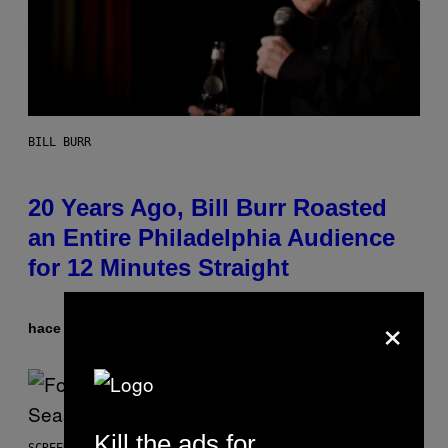
BILL BURR
20 Years Ago, Bill Burr Roasted
an Entire Philadelphia Audience
for 12 Minutes Straight
×
hace 9 minutos
Por
Tony Alpsen
Kill the ads for