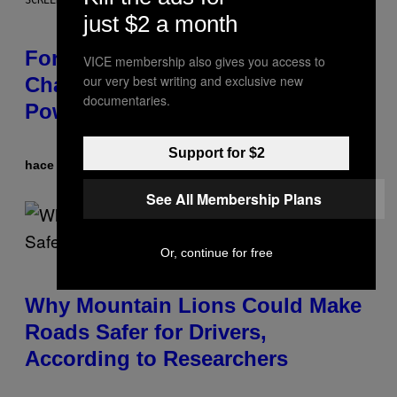
SCREENSHOT: EPIC GAMES
just $2 a month
Fortnite Sprites Are Returning in
VICE membership also gives you access to
our very best writing and exclusive new
Chapter 7 Season 4 With New
documentaries.
Powers
Support for $2
hace 18 minutos
Por
Brent Koepp
See All Membership Plans
Or, continue for free
Why Mountain Lions Could Make
Roads Safer for Drivers,
According to Researchers