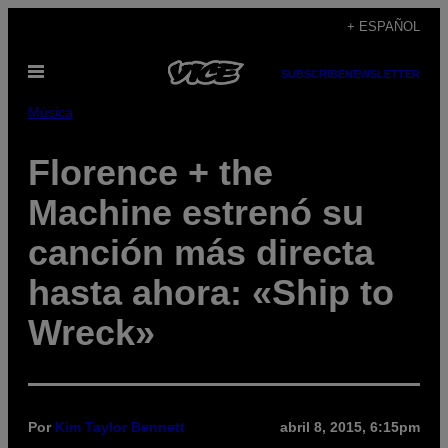
Saltar
+ ESPAÑOL
al
Abrir
contenido
SUBSCRIBE
NEWSLETTER
Menú
Música
Florence + the
Machine estrenó su
canción más directa
hasta ahora: «Ship to
Wreck»
Por
Kim Taylor Bennett
abril 8, 2015, 6:15pm