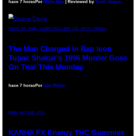
hace 7 horas
Por
Maha Haq
| Reviewed by
Ysolt Usigan
PHOTO BY JOHN LOCHER/POOL/AFP VIA GETTY IMAGES
The Man Charged in Rap Icon
Tupac Shakur’s 1996 Murder Goes
On Trial This Monday
hace 7 horas
Por
Dan Milam
MAHA HAQ FOR VICE
KANHA FX Energy THC Gummies