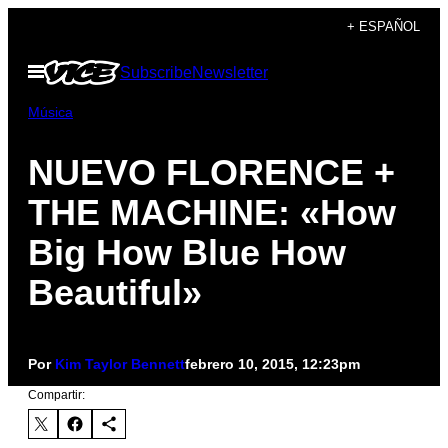
Saltar
+ ESPAÑOL
al
Abrir
Subscribe
Newsletter
contenido
Menú
Música
NUEVO FLORENCE +
THE MACHINE: «How
Big How Blue How
Beautiful»
Por
Kim Taylor Bennett
febrero 10, 2015, 12:23pm
Compartir: