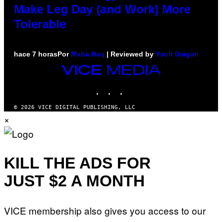
Make Leg Day (and Work) More
Tolerable
hace 7 horas
Por
Maha Haq
| Reviewed by
Ysolt Usigan
VICE
MEDIA
INSTAGRAM
TIKTOK
YOUTUBE
© 2026 VICE DIGITAL PUBLISHING, LLC
×
KILL THE ADS FOR
JUST $2 A MONTH
VICE membership also gives you access to our