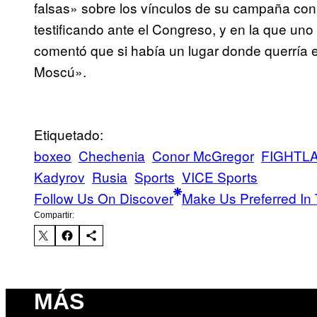
falsas» sobre los vínculos de su campaña con 
testificando ante el Congreso, y en la que un
comentó que si había un lugar donde querría
Moscú».
Etiquetado:
boxeo
Chechenia
Conor McGregor
FIGHTL
Kadyrov
Rusia
Sports
VICE Sports
Follow Us On Discover
Make Us Preferred In 
Compartir:
MÁS