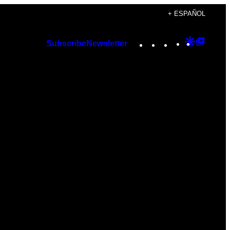
+ ESPAÑOL
Instagram
TikTok
YouTube
Google
Googl
Subscribe
Newsletter
Discover
Top
Posts