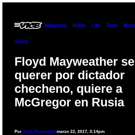
Saltar
al
contenido
Abrir
Magazine
Pulse
Life
Tech
Munc
Menú
Sports
Floyd Mayweather se
querer por dictador
checheno, quiere a
McGregor en Rusia
Por
Josh Rosenblatt
marzo 22, 2017, 3:14pm