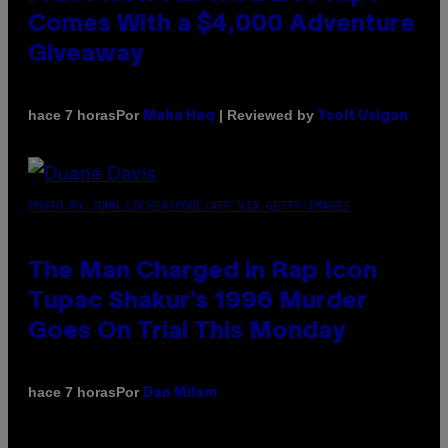
Comes With a $4,000 Adventure
Giveaway
Por
| Reviewed by
hace 7 horas
Maha Haq
Ysolt Usigan
PHOTO BY JOHN LOCHER/POOL/AFP VIA GETTY IMAGES
The Man Charged in Rap Icon
Tupac Shakur’s 1996 Murder
Goes On Trial This Monday
Por
hace 7 horas
Dan Milam