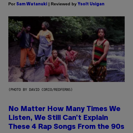
Por
| Reviewed by
Sam Watanuki
Ysolt Usigan
(PHOTO BY DAVID CORIO/REDFERNS)
No Matter How Many Times We
Listen, We Still Can’t Explain
These 4 Rap Songs From the 90s