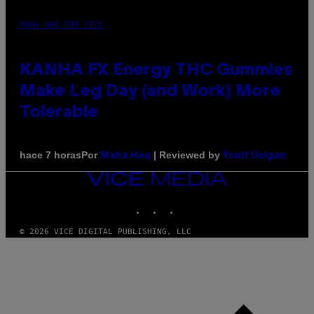
MAHA HAQ FOR VICE
KANHA FX Energy THC Gummies
Make Leg Day (and Work) More
Tolerable
Por
| Reviewed by
hace 7 horas
Maha Haq
Ysolt Usigan
VICE
MEDIA
INSTAGRAM
TIKTOK
YOUTUBE
© 2026 VICE DIGITAL PUBLISHING, LLC