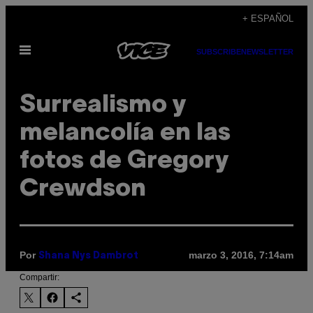
Saltar
+ ESPAÑOL
al
Abrir
contenido
SUBSCRIBE
NEWSLETTER
Menú
Surrealismo y
melancolía en las
fotos de Gregory
Crewdson
Por
marzo 3, 2016, 7:14am
Shana Nys Dambrot
Compartir: