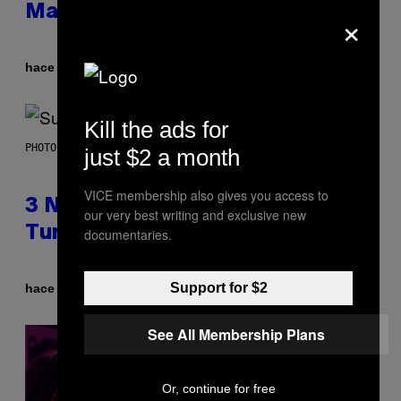
×
Made It for You Already
Por
hace 4 horas
Lauren Boisvert
Kill the ads for
PHOTO BY NIELS VAN IPEREN/GETTY IMAGES
just $2 a month
VICE membership also gives you access to
3 No-Skip Britpop Albums
our very best writing and exclusive new
Turning 30 This Year
documentaries.
Support for $2
Por
hace 4 horas
Dan Milam
See All Membership Plans
Or, continue for free