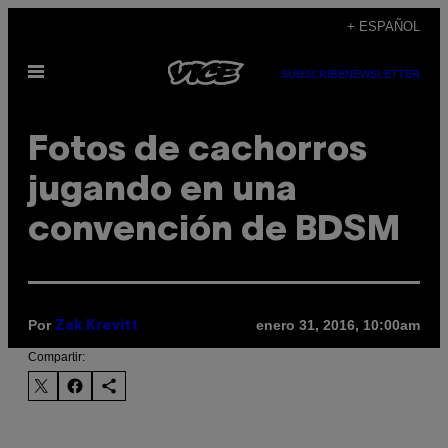
Saltar
+ ESPAÑOL
al
Abrir
contenido
SUBSCRIBE
NEWSLETTER
Menú
Fotos de cachorros
jugando en una
convención de BDSM
Por
enero 31, 2016, 10:00am
Zak Krevitt
Compartir: