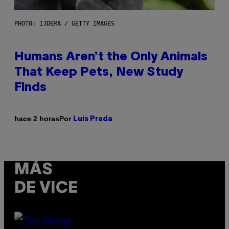
PHOTO: IJDEMA / GETTY IMAGES
Humans Aren’t the Only Animals
That Keep Pets, New Study
Finds
Por
hace 2 horas
Luis Prada
MÁS
DE VICE