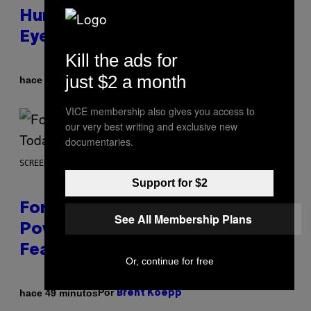
Human Eye Back to a Tiny One-
Eyed Creature
Kill the ads for
just $2 a month
Por
hace 5 minutos
Luis Prada
VICE membership also gives you access to
our very best writing and exclusive new
documentaries.
SCREENSHOT: EPIC GAMES
Support for $2
Fortnite Gem Hours Start Time:
See All Membership Plans
Power Hour Today Schedule and
Featured Sprites
Or, continue for free
Por
hace 49 minutos
Brent Koepp