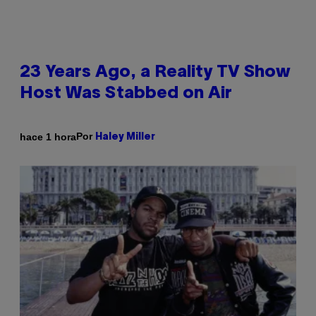
23 Years Ago, a Reality TV Show
Host Was Stabbed on Air
Por
hace 1 hora
Haley Miller