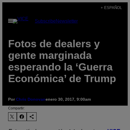
Saltar
+ ESPAÑOL
al
Abrir
Subscribe
Newsletter
contenido
Menú
Fotos de dealers y
gente marginada
esperando la ‘Guerra
Económica’ de Trump
Por
Chris Donovan
enero 30, 2017, 9:00am
Compartir: