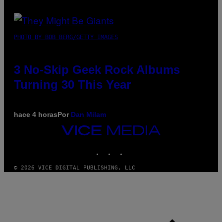
PHOTO BY BOB BERG/GETTY IMAGES
3 No-Skip Geek Rock Albums
Turning 30 This Year
hace 4 horas
Por
Dan Milam
VICE
MEDIA
INSTAGRAM
TIKTOK
YOUTUBE
© 2026 VICE DIGITAL PUBLISHING, LLC