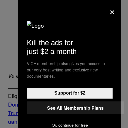
×
Kill the ads for
just $2 a month
VICE membership also gives you access to
our very best writing and exclusive new
Ve el trabajo de Chris Donovan
aquí
.
documentaries.
Support for $2
Etiquetado:
Donald
See All Membership Plans
Trump
Drogas
Features
Fotos
futbol
marig
uana
metanfetamina
mexico
muro
Narco
v
Or, continue for free