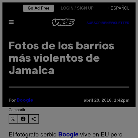
Saltar
Go Ad Free
LOGIN / SIGN UP
+ ESPAÑOL
al
Abrir
contenido
SUBSCRIBE
NEWSLETTER
Menú
Fotos de los barrios
más violentos de
Jamaica
Por
abril 29, 2016, 1:42pm
Boogie
Compartir:
El fotógrafo serbio
vive en EU pero
Boogie