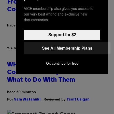
From This Iconic Hip-Hop Group
VICE membership also gives you access to
Could Become a Reality
our very best writing and exclusive new
documentaries.
Por
hace 42 minutos
Lauren Boisvert
Support for $2
See All Membership Plans
VIA WHOOP
Or, continue for free
WHOOP Is a ‘Wearable’ That
Counts Your Steps AND Tells You
What to Do With Them
hace 59 minutos
Por
| Reviewed by
Sam Watanuki
Ysolt Usigan