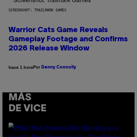
SCREENSHOT: TRAILMARK GAMES
Warrior Cats Game Reveals
Gameplay Footage and Confirms
2026 Release Window
Por
hace 1 hora
Denny Connolly
MÁS
DE VICE