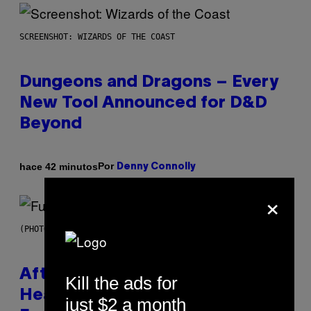
SCREENSHOT: WIZARDS OF THE COAST
Dungeons and Dragons – Every
New Tool Announced for D&D
Beyond
Por
hace 42 minutos
Denny Connolly
×
(PHOTO BY JEREMYCHANPHOTOGRAPHY/GETTY IMAGES)
After 30 Years and an ‘Incredible
Kill the ads for
Healing Process,’ New Music
just $2 a month