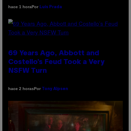
Por
hace 1 hora
Luis Prada
69 Years Ago, Abbott and
Costello’s Feud Took a Very
NSFW Turn
Por
hace 2 horas
Tony Alpsen