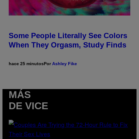
Some People Literally See Colors
When They Orgasm, Study Finds
hace 25 minutos
Por
Ashley Fike
MÁS
DE VICE