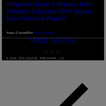
Kingdom Hearts 4 Release Date
Remains a Mystery After Square
Enix Financial Report
hace 2 horas
Por
Brent Koepp
VICE
MEDIA
INSTAGRAM
TIKTOK
YOUTUBE
© 2026 VICE DIGITAL PUBLISHING, LLC