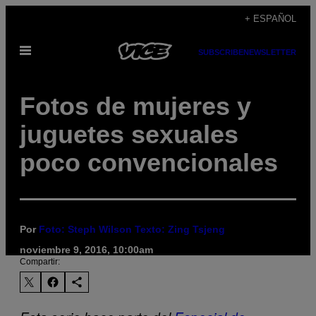
Saltar
+ ESPAÑOL
al
Abrir
contenido
SUBSCRIBE
NEWSLETTER
Menú
Fotos de mujeres y
juguetes sexuales
poco convencionales
Por
Foto: Steph Wilson Texto: Zing Tsjeng
noviembre 9, 2016, 10:00am
Compartir: