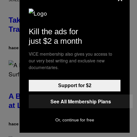
SCREENSHOT: ROCKSTAR GAMES
Take-Two CEO Teases More GTA 6
Trailers After Netflix Stream Event
Kill the ads for
just $2 a month
hace 15 minutos
Por
Brent Koepp
VICE membership also gives you access to
our very best writing and exclusive new
documentaries.
Support for $2
A Bag of Pee Was Crowd-Surfed
See All Membership Plans
at Lollapalooza: ‘This Is Nasty AF’
Or, continue for free
hace 16 minutos
Por
Ashley Fike