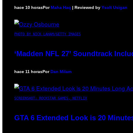
hace 10 horas
Por
Maha Haq
| Reviewed by
Ysolt Usigan
PHOTO BY NICK LAHAM/GETTY IMAGES
‘Madden NFL 27’ Soundtrack Includ
hace 11 horas
Por
Dan Milam
SCREENSHOT: ROCKSTAR GAMES, NETFLIX
GTA 6 Extended Look is 20 Minute