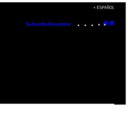
+ ESPAÑOL
Instagram
TikTok
YouTube
Google
Googl
Subscribe
Newsletter
Discover
Top
Posts