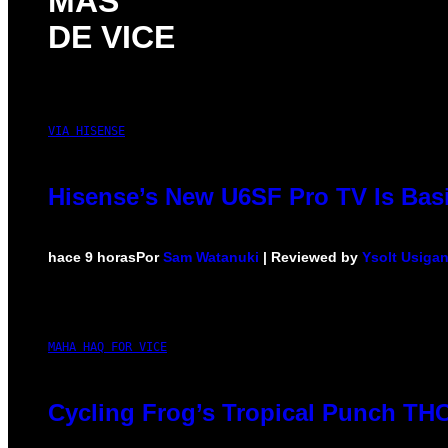
MÁS
DE VICE
VIA HISENSE
Hisense’s New U6SF Pro TV Is Basi
hace 9 horas
Por
Sam Watanuki
| Reviewed by
Ysolt Usiga
MAHA HAQ FOR VICE
Cycling Frog’s Tropical Punch THC 