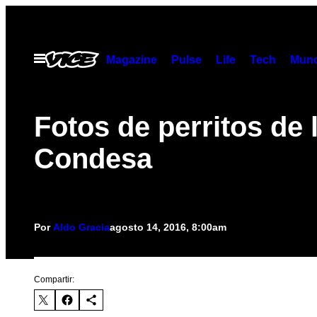
Saltar
al
contenido
Abrir
Magazine
Pulse
Life
Tech
Munc
Menú
Fotos de perritos de 
Condesa
Por
Aldo Gracia
agosto 14, 2016, 8:00am
Compartir: