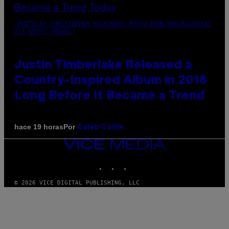
(PHOTO BY CHRISTOPHER POLK/NBCU PHOTO BANK/NBCUNIVERSAL
VIA GETTY IMAGES)
Justin Timberlake Released a
Country-Inspired Album in 2018
Long Before It Became a Trend
Por
hace 19 horas
Caleb Catlin
VICE
MEDIA
INSTAGRAM
TIKTOK
YOUTUBE
© 2026 VICE DIGITAL PUBLISHING, LLC