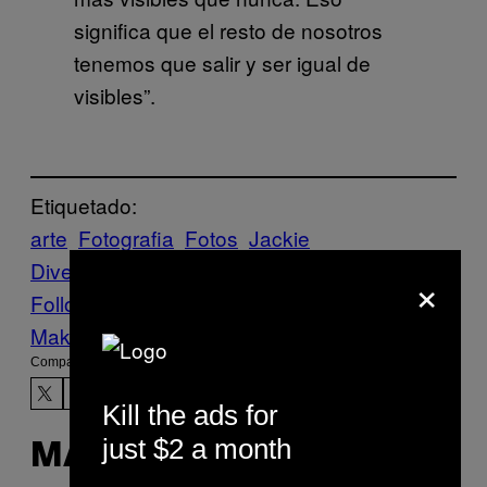
significa que el resto de nosotros
tenemos que salir y ser igual de
visibles”.
Etiquetado:
arte
Fotografia
Fotos
Jackie
Dives
trans
Vice Blog
τρανσφοβία
×
Follow Us On Discover
Make Us Preferred In Top Stories
Compartir:
Kill the ads for
just $2 a month
MÁS DE LO MISMO