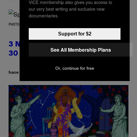
VICE membership also gives you access to
our very best writing and exclusive new
documentaries.
PHOTO BY TIM RONEY/GETTY IMAGES
Support for $2
3 No-Skip Pop Albums Turning
See All Membership Plans
30 This Year
Or, continue for free
Por
hace 1 hora
Dan Milam