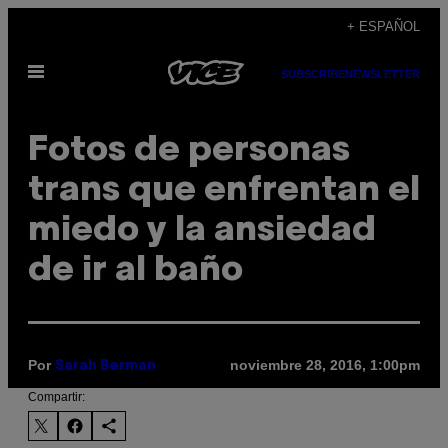
Saltar
+ ESPAÑOL
al
Abrir
contenido
SUBSCRIBE
NEWSLETTER
Menú
Fotos de personas
trans que enfrentan el
miedo y la ansiedad
de ir al baño
Por
noviembre 28, 2016, 1:00pm
Sarah Berman
Compartir: