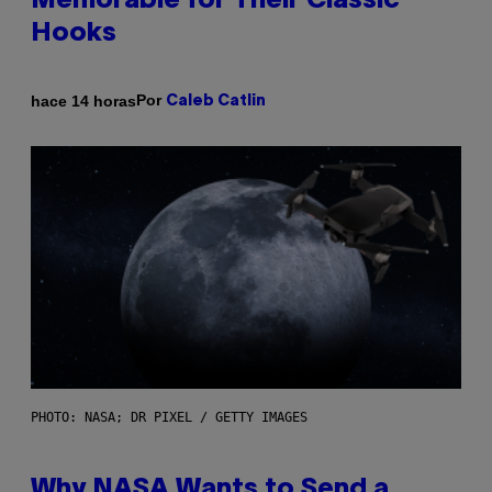
Memorable for Their Classic
Hooks
Por
hace 14 horas
Caleb Catlin
PHOTO: NASA; DR PIXEL / GETTY IMAGES
Why NASA Wants to Send a