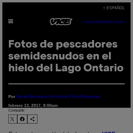
Saltar
+ ESPAÑOL
al
Abrir
contenido
SUBSCRIBE
NEWSLETTER
Menú
Fotos de pescadores
semidesnudos en el
hielo del Lago Ontario
Por
Sarah Berman; fotos de Chris Donovan
febrero 13, 2017, 9:00am
Compartir: