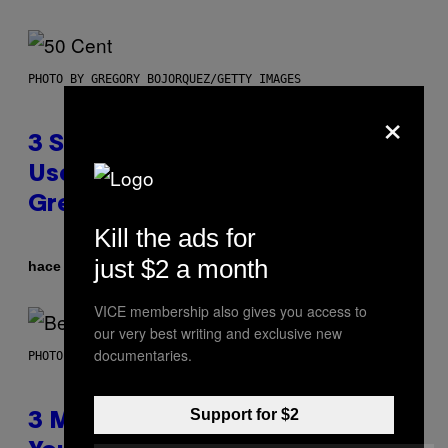
PHOTO BY GREGORY BOJORQUEZ/GETTY IMAGES
×
3 Songs That Were Commonly
Used As a Ringtone or Voicemail
Greeting in the 2000s
Kill the ads for
just $2 a month
Por
hace 10 horas
Dan Milam
VICE membership also gives you access to
our very best writing and exclusive new
documentaries.
PHOTO BY KEVIN WINTER/GETTY IMAGES FOR RADIO DISNEY
Support for $2
3 Millennial Anthems That Make