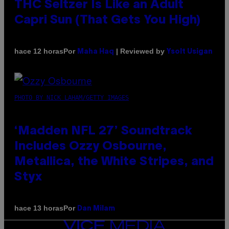
THC Seltzer Is Like an Adult
Capri Sun (That Gets You High)
Por
| Reviewed by
hace 12 horas
Maha Haq
Ysolt Usigan
PHOTO BY NICK LAHAM/GETTY IMAGES
‘Madden NFL 27’ Soundtrack
Includes Ozzy Osbourne,
Metallica, the White Stripes, and
Styx
Por
hace 13 horas
Dan Milam
VICE