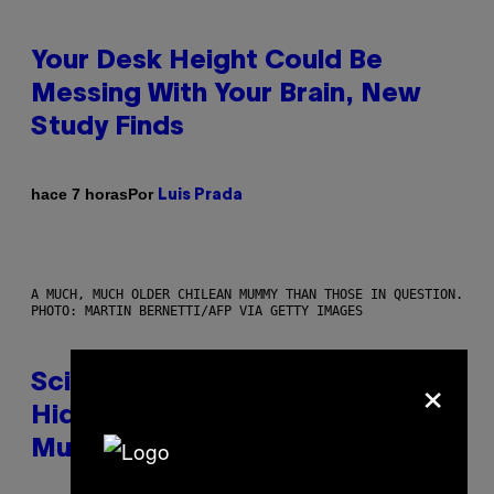
Your Desk Height Could Be
Messing With Your Brain, New
Study Finds
Por
hace 7 horas
Luis Prada
A MUCH, MUCH OLDER CHILEAN MUMMY THAN THOSE IN QUESTION.
PHOTO: MARTIN BERNETTI/AFP VIA GETTY IMAGES
×
Scientists Found Smallpox DNA
Hidden in 500-Year-Old Chilean
Mummies