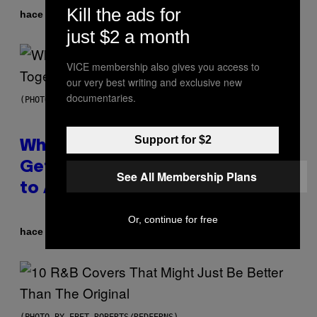
Kill the ads for
Por
hace 7 horas
Luis Prada
just $2 a month
VICE membership also gives you access to
our very best writing and exclusive new
documentaries.
(PHOTO BY NOAM GALAI/GETTY IMAGES FOR TRIBECA FESTIVAL)
Support for $2
Why A$AP Mob Will Never Fully
Get Back Together, According
See All Membership Plans
to A$AP Rocky
Or, continue for free
Por
hace 8 horas
Caleb Catlin
(PHOTO BY EBET ROBERTS/REDFERNS)