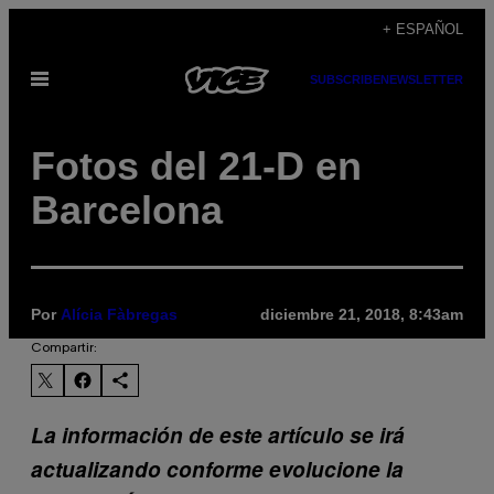
Saltar
+ ESPAÑOL
al
Abrir
SUBSCRIBE
NEWSLETTER
contenido
Menú
Fotos del 21-D en
Barcelona
Por
Alícia Fàbregas
diciembre 21, 2018, 8:43am
Compartir:
La información de este artículo se irá
actualizando conforme evolucione la