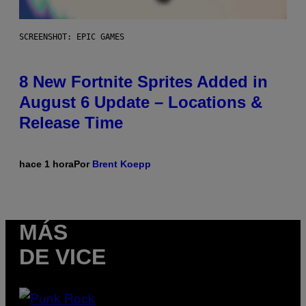
SCREENSHOT: EPIC GAMES
8 New Fortnite Sprites Added in
August 6 Update – Locations &
Release Time
hace 1 hora
Por
Brent Koepp
MÁS
DE VICE