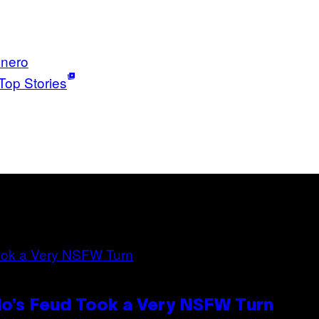
énero
Top Stories
lo’s Feud Took a Very NSFW Turn