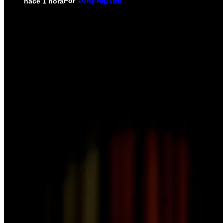
Por
hace 1 hora
Tony Alpsen