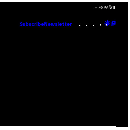
+ ESPAÑOL
Instagram
TikTok
YouTube
Google
Goog
Subscribe
Newsletter
Discove
Top
Posts