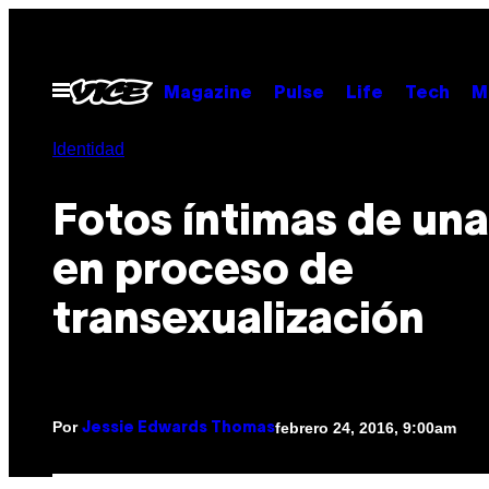
Saltar
al
contenido
Abrir
Magazine
Pulse
Life
Tech
M
Menú
Identidad
Fotos íntimas de una
en proceso de
transexualización
Por
febrero 24, 2016, 9:00am
Jessie Edwards Thomas