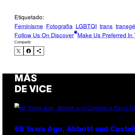
Etiquetado:
Feminisme
Fotografia
LGBTQI
trans
transg
Follow Us On Discover
Make Us Preferred In 
Compartir:
MÁS
DE VICE
69 Years Ago, Abbott and Costel