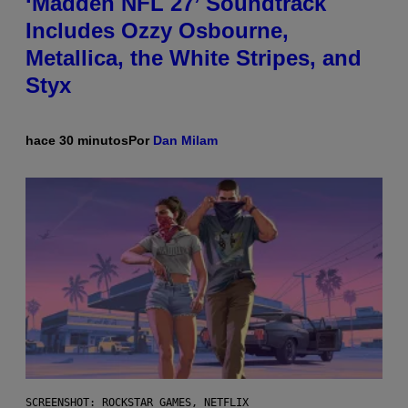
‘Madden NFL 27’ Soundtrack
Includes Ozzy Osbourne,
Metallica, the White Stripes, and
Styx
hace 30 minutos
Por
Dan Milam
SCREENSHOT: ROCKSTAR GAMES, NETFLIX