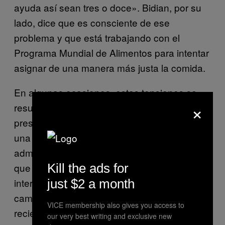
ayuda así sean tres o doce». Bidian, por su
lado, dice que es consciente de ese
problema y que está trabajando con el
Programa Mundial de Alimentos para intentar
asignar de una manera más justa la comida.
En algunas ocasiones, estas tensiones se
×
resuelven de manera violenta. VICE
presenció la disputa entre dos familias en
una tienda, para detenerla los
administradores del campamento tuvieron
Kill the ads for
que llamar a los peshmerga para que
intervinieran. Otros residentes del
just $2 a month
campamento informaron sobre una riña
VICE membership also gives you access to
reciente entre grupos chabaquíes y kakai
our very best writing and exclusive new