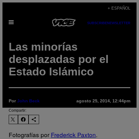
Saltar
+ ESPAÑOL
al
Abrir
contenido
SUBSCRIBE
NEWSLETTER
Menú
Las minorías
desplazadas por el
Estado Islámico
Por
John Beck
agosto 25, 2014, 12:44pm
Compartir:
Fotografías por
Frederick Paxton
.