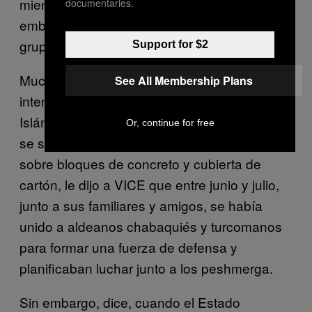
mientras la comida era distribuida. Sin
documentaries.
embargo, en general, las relaciones entre los
grupos parecen amigables.
Support for $2
Muchos de los residentes dicen que han
See All Membership Plans
intentado proteger sus pueblos del Estado
Islámico. Un hombre kakai de 33 años, quien
Or, continue for free
se sentó en una cama metálica apoyada
sobre bloques de concreto y cubierta de
cartón, le dijo a VICE que entre junio y julio,
junto a sus familiares y amigos, se había
unido a aldeanos chabaquiés y turcomanos
para formar una fuerza de defensa y
planificaban luchar junto a los peshmerga.
Sin embargo, dice, cuando el Estado