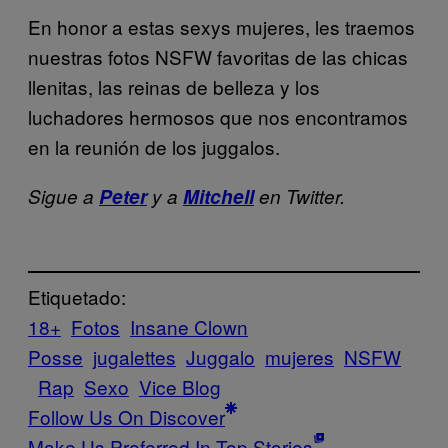
En honor a estas sexys mujeres, les traemos
nuestras fotos NSFW favoritas de las chicas
llenitas, las reinas de belleza y los
luchadores hermosos que nos encontramos
en la reunión de los juggalos.
Sigue a
Peter
y a
Mitchell
en Twitter.
Etiquetado:
18+
Fotos
Insane Clown
Posse
jugalettes
Juggalo
mujeres
NSFW
Rap
Sexo
Vice Blog
Follow Us On Discover
Make Us Preferred In Top Stories