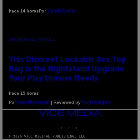
Por
hace 14 horas
Caleb Catlin
SAM WATANUKI FOR VICE
This Discreet Lockable Sex Toy
Bag Is the Nightstand Upgrade
Your Play Drawer Needs
hace 15 horas
Por
| Reviewed by
Sam Watanuki
Ysolt Usigan
VICE
MEDIA
INSTAGRAM
TIKTOK
YOUTUBE
© 2026 VICE DIGITAL PUBLISHING, LLC