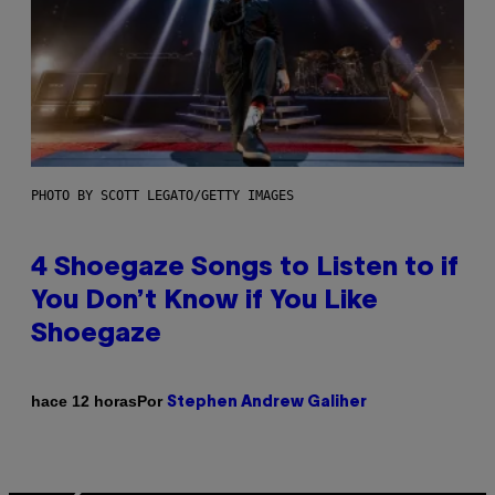
PHOTO BY SCOTT LEGATO/GETTY IMAGES
4 Shoegaze Songs to Listen to if
You Don’t Know if You Like
Shoegaze
Por
hace 12 horas
Stephen Andrew Galiher