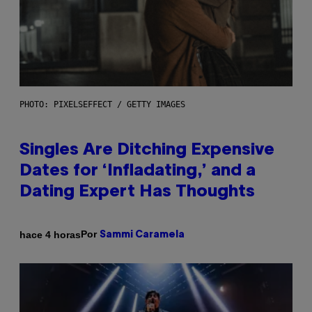
PHOTO: PIXELSEFFECT / GETTY IMAGES
Singles Are Ditching Expensive
Dates for ‘Infladating,’ and a
Dating Expert Has Thoughts
Por
hace 4 horas
Sammi Caramela