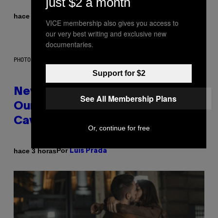
just $2 a month
Por
hace 2 horas
Sammi Caramela
VICE membership also gives you access to
our very best writing and exclusive new
documentaries.
PHOTO: CSA-PRINTSTOCK / GETTY IMAGES
Support for $2
New Study Reveals We Still Pick
See All Membership Plans
Our Friends the Same Way
Cavemen Did
Or, continue for free
Por
hace 3 horas
Luis Prada