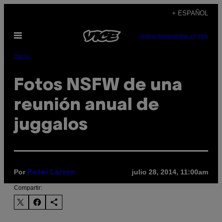
Saltar
+ ESPAÑOL
al
Abrir
contenido
SUBSCRIBE
NEWSLETTER
Menú
Sexo
Fotos NSFW de una
reunión anual de
juggalos
Por
julio 28, 2014, 11:00am
Peter Larson
Compartir: